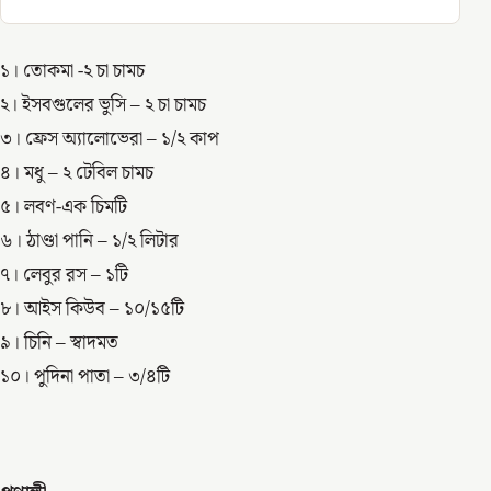
১। তোকমা -২ চা চামচ
২। ইসবগুলের ভুসি – ২ চা চামচ
৩। ফ্রেস অ্যালোভেরা – ১/২ কাপ
৪। মধু – ২ টেবিল চামচ
৫। লবণ-এক চিমটি
৬। ঠাণ্ডা পানি – ১/২ লিটার
৭। লেবুর রস – ১টি
৮। আইস কিউব – ১০/১৫টি
৯। চিনি – স্বাদমত
১০। পুদিনা পাতা – ৩/৪টি