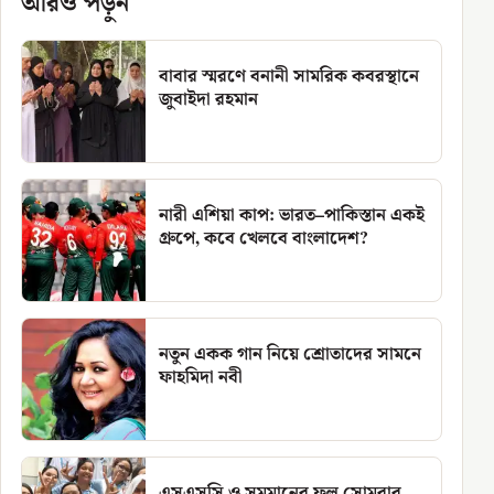
আরও পড়ুন
বাবার স্মরণে বনানী সামরিক কবরস্থানে
জুবাইদা রহমান
নারী এশিয়া কাপ: ভারত–পাকিস্তান একই
গ্রুপে, কবে খেলবে বাংলাদেশ?
নতুন একক গান নিয়ে শ্রোতাদের সামনে
ফাহমিদা নবী
এসএসসি ও সমমানের ফল সোমবার,