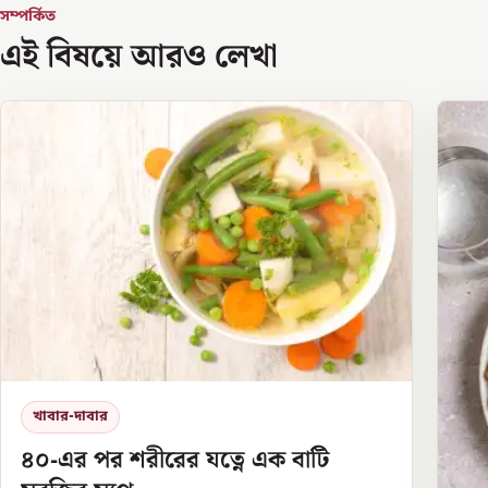
সম্পর্কিত
এই বিষয়ে আরও লেখা
খাবার-দাবার
৪০-এর পর শরীরের যত্নে এক বাটি