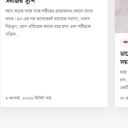
সবজির স্যুপ
বয়স বাড়ার সঙ্গে সঙ্গে শরীরের প্রয়োজনও বদলে যেতে
থাকে। ৪০-এর পর অনেকেরই হজমের সমস্যা, ওজন
নিয়ন্ত্রণ, রোগ প্রতিরোধ ক্ষমতা ধরে রাখা এবং শরীরকে
সক্রিয...
খা
ডায
সয়
যারা
চান,
একটি
৪ আগস্ট, ২০২৬
১
মিনিট পাঠ
৩০ জ