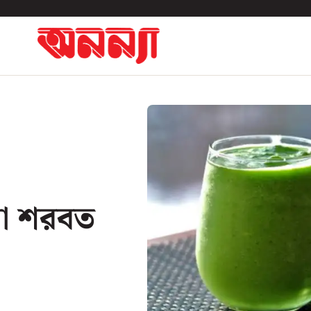
না শরবত