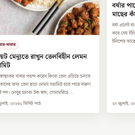
বর্ষার পা
মাছের কা
বর্ষা এলেই ব
করে নেয় ইল
ইলিশের আরেকট
বার-দাবার
়েট মেন্যুতে রাখুন তেলবিহীন লেমন
ামিট
 স্বাস্থ্যকর খাবার পছন্দ করেন কিংবা তেল এড়িয়ে চলতে
 তাদের জন্য তেল ছাড়া লেমন সয়ামিট হতে পারে দারুণ
 পদ। লেবুর হালকা টক স্বাদ, গোলমরিচে...
ুলাই, ২০২৬
১
মিনিট পাঠ
২০ জুলাই, ২