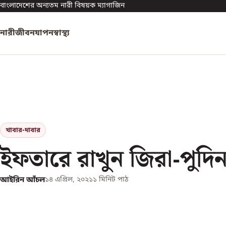
বাংলাদেশের অন্যতম নারী বিষয়ক ম্যাগাজিন
নারী
জীবনযাপন
স্বাস্থ্য
খাবার-দাবার
ইফতারে রাখুন জিরা-পুদি
আইরিন আঁচল
১৪ এপ্রিল, ২০২১
১
মিনিট পাঠ