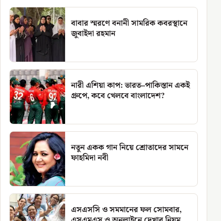
বাবার স্মরণে বনানী সামরিক কবরস্থানে
জুবাইদা রহমান
নারী এশিয়া কাপ: ভারত–পাকিস্তান একই
গ্রুপে, কবে খেলবে বাংলাদেশ?
নতুন একক গান নিয়ে শ্রোতাদের সামনে
ফাহমিদা নবী
এসএসসি ও সমমানের ফল সোমবার,
এসএমএস ও অনলাইনে দেখার নিয়ম