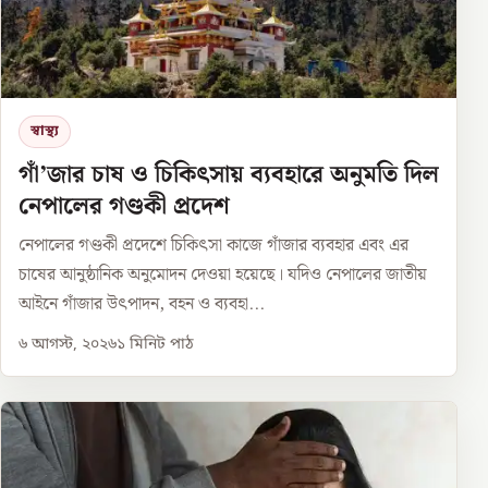
স্বাস্থ্য
গাঁ’জার চাষ ও চিকিৎসায় ব্যবহারে অনুমতি দিল
নেপালের গণ্ডকী প্রদেশ
নেপালের গণ্ডকী প্রদেশে চিকিৎসা কাজে গাঁজার ব্যবহার এবং এর
চাষের আনুষ্ঠানিক অনুমোদন দেওয়া হয়েছে। যদিও নেপালের জাতীয়
আইনে গাঁজার উৎপাদন, বহন ও ব্যবহা...
৬ আগস্ট, ২০২৬
১
মিনিট পাঠ