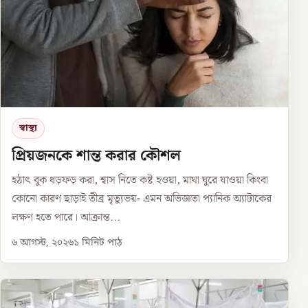
স্বাস্থ্য
প্রিয়জনকে শান্ত করার কৌশল
হঠাৎ বুক ধড়ফড় করা, শ্বাস নিতে কষ্ট হওয়া, মাথা ঘুরে যাওয়া কিংবা
কোনো কারণ ছাড়াই তীব্র মৃত্যুভয়- এমন অভিজ্ঞতা প্যানিক অ্যাটাকের
লক্ষণ হতে পারে। আক্রান্ত...
৬ আগস্ট, ২০২৬
১
মিনিট পাঠ