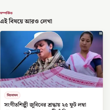
সম্পর্কিত
এই বিষয়ে আরও লেখা
বিনোদন
সংগীতশিল্পী জুবিনের শ্রদ্ধায় ২৫ ফুট লম্বা