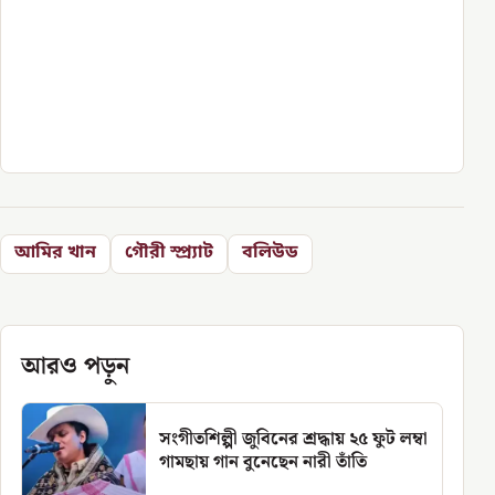
আমির খান
গৌরী স্প্র্যাট
বলিউড
আরও পড়ুন
সংগীতশিল্পী জুবিনের শ্রদ্ধায় ২৫ ফুট লম্বা
গামছায় গান বুনেছেন নারী তাঁতি