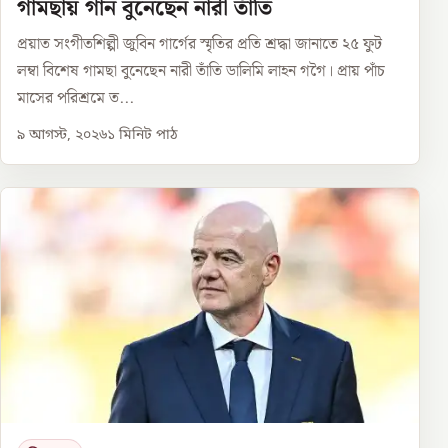
গামছায় গান বুনেছেন নারী তাঁতি
প্রয়াত সংগীতশিল্পী জুবিন গার্গের স্মৃতির প্রতি শ্রদ্ধা জানাতে ২৫ ফুট
লম্বা বিশেষ গামছা বুনেছেন নারী তাঁতি ডালিমি লাহন গগৈ। প্রায় পাঁচ
মাসের পরিশ্রমে ত...
৯ আগস্ট, ২০২৬
১
মিনিট পাঠ