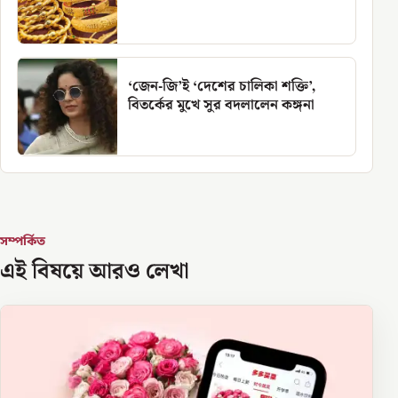
‘জেন-জি’ই ‘দেশের চালিকা শক্তি’,
বিতর্কের মুখে সুর বদলালেন কঙ্গনা
সম্পর্কিত
এই বিষয়ে আরও লেখা