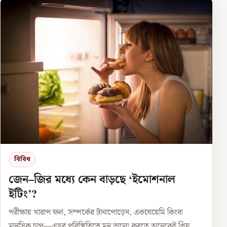
বিবিধ
জেন–জির মধ্যে কেন বাড়ছে ‘ইমোশনাল
ইটিং’?
পরীক্ষায় খারাপ ফল, সম্পর্কের টানাপোড়েন, একঘেয়েমি কিংবা
মানসিক চাপ—এসব পরিস্থিতিতে মন ভালো করতে অনেকেই প্রিয়