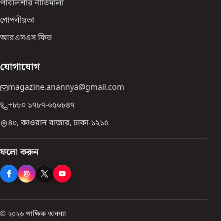
পাবলিশার নীতিমালা
গোপনীয়তা
আরএসএস ফিড
যোগাযোগ
magazine.anannya@gmail.com
+৮৮০ ১৭৮৭-৬৫৬৮৪৭
৪০, কাওরান বাজার, ঢাকা-১২১৫
ফলো করুন
© ২০২৬ পাক্ষিক অনন্যা