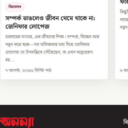
ফাহ
বিনোদন
কিছু
সম্পর্ক ভাঙলেও জীবন থেমে থাকে না:
কাছে
জেনিফার লোপেজ
নতুন
চারবারের সংসার, এক জীবনের শিক্ষা। সম্পর্ক, বিচ্ছেদ আর
নতুন করে শুরু—সব অভিজ্ঞতার মধ্য দিয়ে জেনিফার
লোপেজ যে উপলব্ধিতে পৌঁছেছেন, তা এখন অনুপ্রেরণা
হয়...
৭ আগস্ট, ২০২৬
১
মিনিট পাঠ
৬ আগ
ব