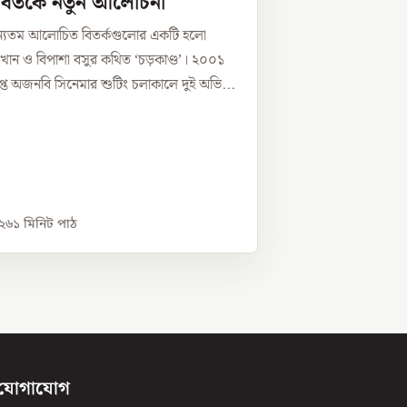
বিতর্কে নতুন আলোচনা
্যতম আলোচিত বিতর্কগুলোর একটি হলো
 খান ও বিপাশা বসুর কথিত ‘চড়কাণ্ড’। ২০০১
্রাপ্ত অজনবি সিনেমার শুটিং চলাকালে দুই অভি...
০২৬
১
মিনিট পাঠ
যোগাযোগ