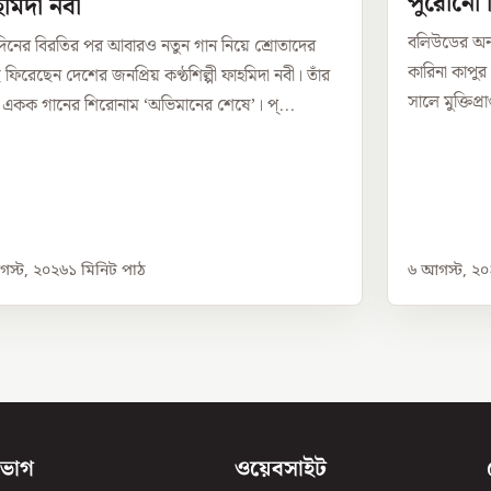
পুরোনো 
মিদা নবী
বলিউডের অন
দিনের বিরতির পর আবারও নতুন গান নিয়ে শ্রোতাদের
কারিনা কাপুর
 ফিরেছেন দেশের জনপ্রিয় কণ্ঠশিল্পী ফাহমিদা নবী। তাঁর
সালে মুক্তিপ
 একক গানের শিরোনাম ‘অভিমানের শেষে’। প্...
স্ট, ২০২৬
১
মিনিট পাঠ
৬ আগস্ট, ২
িভাগ
ওয়েবসাইট