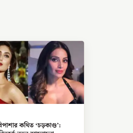
িপাশার কথিত ‘চড়কাণ্ড’: