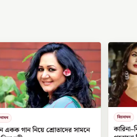
বিনোদন
নোদন
কারিনা–ব
ুন একক গান নিয়ে শ্রোতাদের সামনে