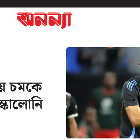
় চমকে
স্কালোনি