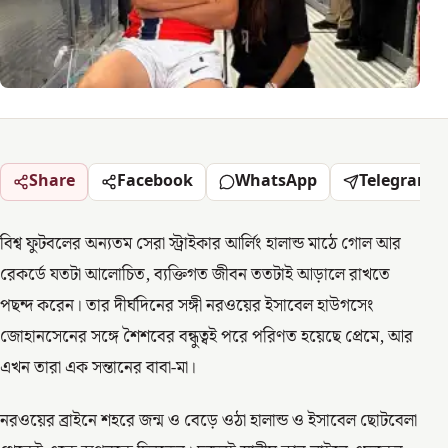
Share
Facebook
WhatsApp
Telegram
বিশ্ব ফুটবলের অন্যতম সেরা স্ট্রাইকার আর্লিং হালান্ড মাঠে গোল আর
রেকর্ডে যতটা আলোচিত, ব্যক্তিগত জীবন ততটাই আড়ালে রাখতে
পছন্দ করেন। তার দীর্ঘদিনের সঙ্গী নরওয়ের ইসাবেল হাউগসেং
জোহানসেনের সঙ্গে শৈশবের বন্ধুত্বই পরে পরিণত হয়েছে প্রেমে, আর
এখন তারা এক সন্তানের বাবা-মা।
নরওয়ের ব্রাইনে শহরে জন্ম ও বেড়ে ওঠা হালান্ড ও ইসাবেল ছোটবেলা