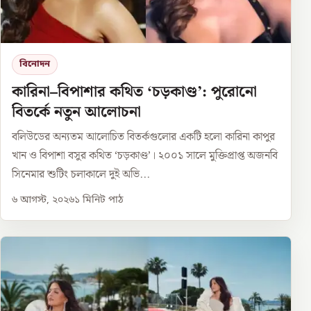
বিনোদন
কারিনা–বিপাশার কথিত ‘চড়কাণ্ড’: পুরোনো
বিতর্কে নতুন আলোচনা
বলিউডের অন্যতম আলোচিত বিতর্কগুলোর একটি হলো কারিনা কাপুর
খান ও বিপাশা বসুর কথিত ‘চড়কাণ্ড’। ২০০১ সালে মুক্তিপ্রাপ্ত অজনবি
সিনেমার শুটিং চলাকালে দুই অভি...
৬ আগস্ট, ২০২৬
১
মিনিট পাঠ