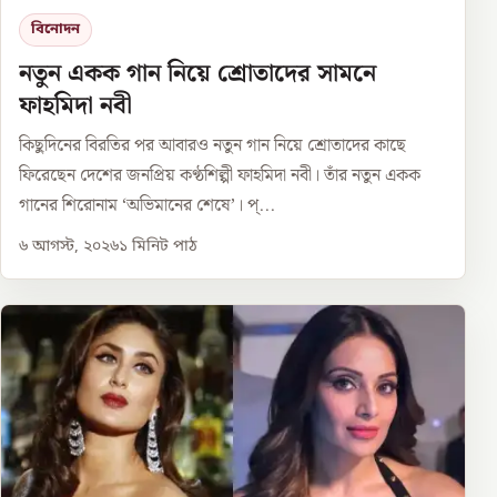
বিনোদন
নতুন একক গান নিয়ে শ্রোতাদের সামনে
ফাহমিদা নবী
কিছুদিনের বিরতির পর আবারও নতুন গান নিয়ে শ্রোতাদের কাছে
ফিরেছেন দেশের জনপ্রিয় কণ্ঠশিল্পী ফাহমিদা নবী। তাঁর নতুন একক
গানের শিরোনাম ‘অভিমানের শেষে’। প্...
৬ আগস্ট, ২০২৬
১
মিনিট পাঠ