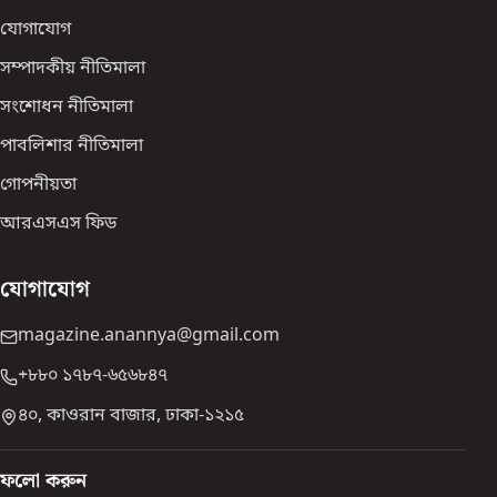
যোগাযোগ
সম্পাদকীয় নীতিমালা
সংশোধন নীতিমালা
পাবলিশার নীতিমালা
গোপনীয়তা
আরএসএস ফিড
যোগাযোগ
magazine.anannya@gmail.com
+৮৮০ ১৭৮৭-৬৫৬৮৪৭
৪০, কাওরান বাজার, ঢাকা-১২১৫
ফলো করুন