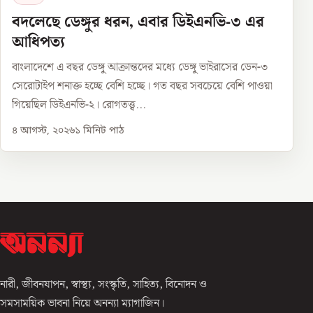
বদলেছে ডেঙ্গুর ধরন, এবার ডিইএনভি-৩ এর
আধিপত্য
বাংলাদেশে এ বছর ডেঙ্গু আক্রান্তদের মধ্যে ডেঙ্গু ভাইরাসের ডেন-৩
সেরোটাইপ শনাক্ত হচ্ছে বেশি হচ্ছে। গত বছর সবচেয়ে বেশি পাওয়া
গিয়েছিল ডিইএনভি-২। রোগতত্ত্ব...
৪ আগস্ট, ২০২৬
১
মিনিট পাঠ
নারী, জীবনযাপন, স্বাস্থ্য, সংস্কৃতি, সাহিত্য, বিনোদন ও
সমসাময়িক ভাবনা নিয়ে অনন্যা ম্যাগাজিন।