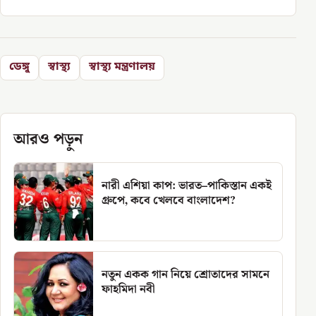
ডেঙ্গু
স্বাস্থ্য
স্বাস্থ্য মন্ত্রণালয়
আরও পড়ুন
নারী এশিয়া কাপ: ভারত–পাকিস্তান একই
গ্রুপে, কবে খেলবে বাংলাদেশ?
নতুন একক গান নিয়ে শ্রোতাদের সামনে
ফাহমিদা নবী