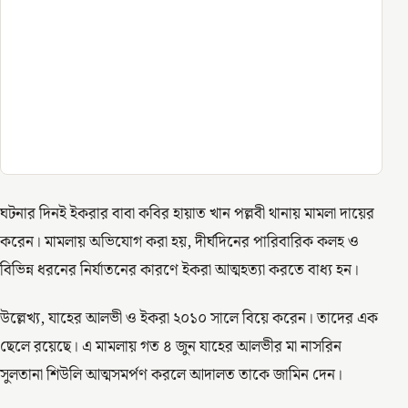
ঘটনার দিনই ইকরার বাবা কবির হায়াত খান পল্লবী থানায় মামলা দায়ের
করেন। মামলায় অভিযোগ করা হয়, দীর্ঘদিনের পারিবারিক কলহ ও
বিভিন্ন ধরনের নির্যাতনের কারণে ইকরা আত্মহত্যা করতে বাধ্য হন।
উল্লেখ্য, যাহের আলভী ও ইকরা ২০১০ সালে বিয়ে করেন। তাদের এক
ছেলে রয়েছে। এ মামলায় গত ৪ জুন যাহের আলভীর মা নাসরিন
সুলতানা শিউলি আত্মসমর্পণ করলে আদালত তাকে জামিন দেন।