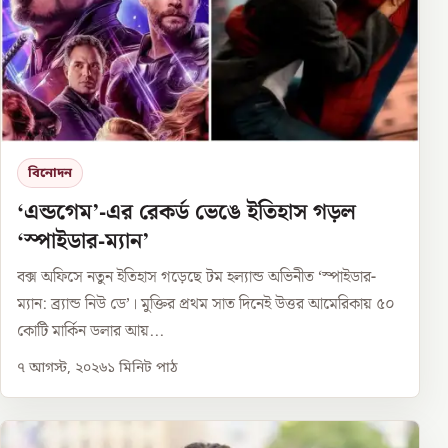
বিনোদন
‘এন্ডগেম’-এর রেকর্ড ভেঙে ইতিহাস গড়ল
‘স্পাইডার-ম্যান’
বক্স অফিসে নতুন ইতিহাস গড়েছে টম হল্যান্ড অভিনীত ‘স্পাইডার-
ম্যান: ব্র্যান্ড নিউ ডে’। মুক্তির প্রথম সাত দিনেই উত্তর আমেরিকায় ৫০
কোটি মার্কিন ডলার আয়...
৭ আগস্ট, ২০২৬
১
মিনিট পাঠ