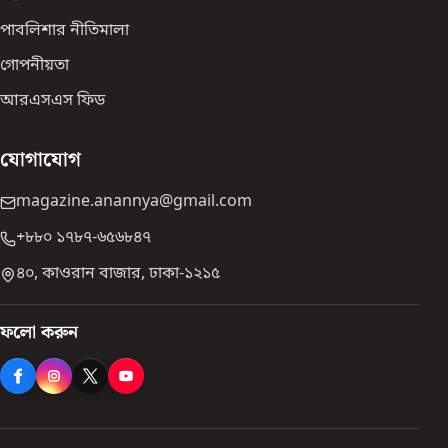
পাবলিশার নীতিমালা
গোপনীয়তা
আরএসএস ফিড
যোগাযোগ
magazine.anannya@gmail.com
+৮৮০ ১৭৮৭-৬৫৬৮৪৭
৪০, কাওরান বাজার, ঢাকা-১২১৫
ফলো করুন