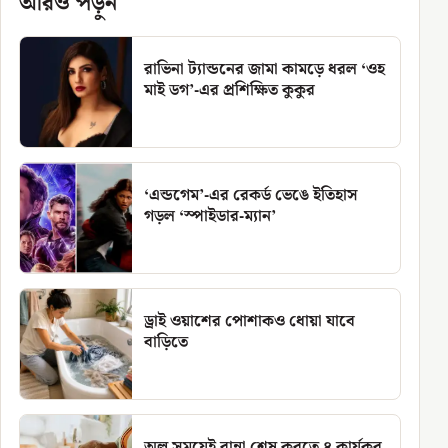
আরও পড়ুন
রাভিনা ট্যান্ডনের জামা কামড়ে ধরল ‘ওহ
মাই ডগ’-এর প্রশিক্ষিত কুকুর
‘এন্ডগেম’-এর রেকর্ড ভেঙে ইতিহাস
গড়ল ‘স্পাইডার-ম্যান’
ড্রাই ওয়াশের পোশাকও ধোয়া যাবে
বাড়িতে
অল্প সময়েই রান্না শেষ করতে ৪ কার্যকর