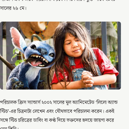
সালের ২৬ মে।
পরিচালক ক্রিস স্যান্ডার্স ২০০২ সালের মূল অ্যানিমেটেড ‘লিলো অ্যান্ড
স্টিচ’-এর চিত্রনাট্য লেখেন এবং যৌথভাবে পরিচালনা করেন। একই
সঙ্গে স্টিচ চরিত্রের ডাবিং বা কণ্ঠ দিয়ে ভক্তদের হৃদয়ে জায়গা করে