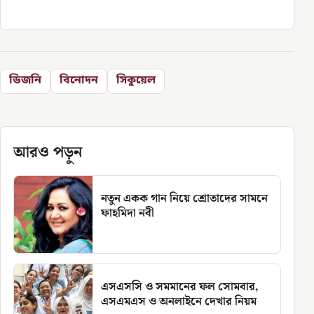
ডিজনি
বিনোদন
সিকুয়েল
আরও পড়ুন
নতুন একক গান নিয়ে শ্রোতাদের সামনে
ফাহমিদা নবী
এসএসসি ও সমমানের ফল সোমবার,
এসএমএস ও অনলাইনে দেখার নিয়ম