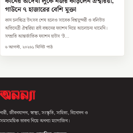
কানের অদেখা লুকে নজর কাড়লেন ঐশ্বরিয়া,
গাউনে ৭ হাজারের বেশি মুক্তা
কান চলচ্চিত্র উৎসব শেষ হলেও সাবেক বিশ্বসুন্দরী ও বলিউড
অভিনেত্রী ঐশ্বরিয়া রাই বচ্চনের ফ্যাশন নিয়ে আলোচনা থামেনি।
সম্প্রতি আন্তর্জাতিক ফ্যাশন হাউস ‘ট...
৬ আগস্ট, ২০২৬
১
মিনিট পাঠ
নারী, জীবনযাপন, স্বাস্থ্য, সংস্কৃতি, সাহিত্য, বিনোদন ও
সমসাময়িক ভাবনা নিয়ে অনন্যা ম্যাগাজিন।