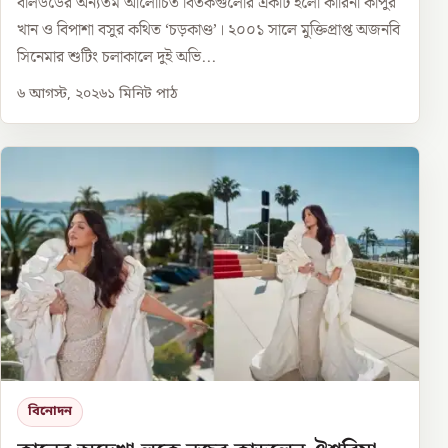
বলিউডের অন্যতম আলোচিত বিতর্কগুলোর একটি হলো কারিনা কাপুর
খান ও বিপাশা বসুর কথিত ‘চড়কাণ্ড’। ২০০১ সালে মুক্তিপ্রাপ্ত অজনবি
সিনেমার শুটিং চলাকালে দুই অভি...
৬ আগস্ট, ২০২৬
১
মিনিট পাঠ
বিনোদন