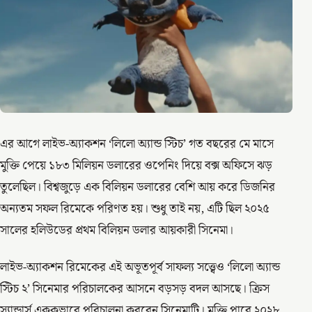
এর আগে লাইভ-অ্যাকশন ‘লিলো অ্যান্ড স্টিচ’ গত বছরের মে মাসে
মুক্তি পেয়ে ১৮৩ মিলিয়ন ডলারের ওপেনিং দিয়ে বক্স অফিসে ঝড়
তুলেছিল। বিশ্বজুড়ে এক বিলিয়ন ডলারের বেশি আয় করে ডিজনির
অন্যতম সফল রিমেকে পরিণত হয়। শুধু তাই নয়, এটি ছিল ২০২৫
সালের হলিউডের প্রথম বিলিয়ন ডলার আয়কারী সিনেমা।
লাইভ-অ্যাকশন রিমেকের এই অভূতপূর্ব সাফল্য সত্ত্বেও ‘লিলো অ্যান্ড
স্টিচ ২’ সিনেমার পরিচালকের আসনে বড়সড় বদল আসছে। ক্রিস
স্যান্ডার্স এককভাবে পরিচালনা করবেন সিনেমাটি। মুক্তি পাবে ২০২৮