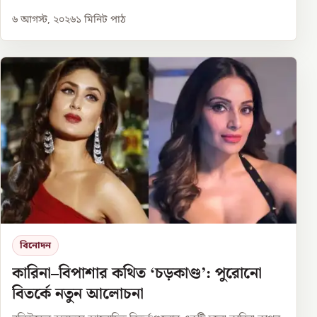
৬ আগস্ট, ২০২৬
১
মিনিট পাঠ
বিনোদন
কারিনা–বিপাশার কথিত ‘চড়কাণ্ড’: পুরোনো
বিতর্কে নতুন আলোচনা