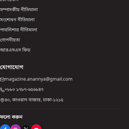
সম্পাদকীয় নীতিমালা
সংশোধন নীতিমালা
পাবলিশার নীতিমালা
গোপনীয়তা
আরএসএস ফিড
যোগাযোগ
magazine.anannya@gmail.com
+৮৮০ ১৭৮৭-৬৫৬৮৪৭
৪০, কাওরান বাজার, ঢাকা-১২১৫
ফলো করুন