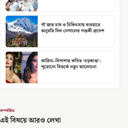
গাঁ’জার চাষ ও চিকিৎসায় ব্যবহারে
অনুমতি দিল নেপালের গণ্ডকী প্রদেশ
কারিনা–বিপাশার কথিত ‘চড়কাণ্ড’:
পুরোনো বিতর্কে নতুন আলোচনা
সম্পর্কিত
এই বিষয়ে আরও লেখা