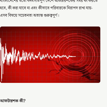
বাংলাদেশের মতো ঘনবসতিপূর্ণ দেশে আফটারশকের সময় কী করতে
হবে, কী করা যাবে না এবং কীভাবে পরিবারকে নিরাপদ রাখা যায়-
এসব বিষয়ে সচেতনতা অত্যন্ত গুরুত্বপূর্ণ।
আফটারশক কী?