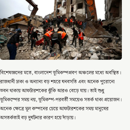
বিশেষজ্ঞদের মতে, বাংলাদেশ ভূমিকম্পপ্রবণ অঞ্চলের মধ্যে অবস্থিত।
রাজধানী ঢাকা ও অন্যান্য বড় শহরে ঘনবসতি এবং অনেক পুরোনো
ভবন থাকায় আফটারশকের ঝুঁকি আরও বেড়ে যায়। তাই শুধু
ভূমিকম্পের সময় নয়, ভূমিকম্প-পরবর্তী সময়েও সতর্ক থাকা প্রয়োজন।
অনেক ক্ষেত্রে মূল কম্পনের চেয়ে আফটারশকের সময় মানুষের
অসতর্কতাই বড় দুর্ঘটনার কারণ হয়ে দাঁড়ায়।