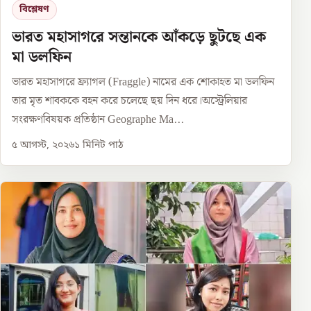
বিশ্লেষণ
ভারত মহাসাগরে সন্তানকে আঁকড়ে ছুটছে এক
মা ডলফিন
ভারত মহাসাগরে ফ্র্যাগল (Fraggle) নামের এক শোকাহত মা ডলফিন
তার মৃত শাবককে বহন করে চলেছে ছয় দিন ধরে।অস্ট্রেলিয়ার
সংরক্ষণবিষয়ক প্রতিষ্ঠান Geographe Ma...
৫ আগস্ট, ২০২৬
১
মিনিট পাঠ