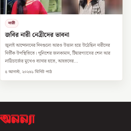
নারী
জবির নারী নেত্রীদের ভাবনা
জুলাই আন্দোলনের দিনগুলো আরও উত্তাল হয়ে উঠেছিল নারীদের
নির্ভীক উপস্থিতিতে। পুলিশের জলকামান, টিয়ারগ্যাসের শেল আর
লাঠিচার্জের মুখেও ব্যানার হাতে, আহতদের...
৫ আগস্ট, ২০২৬
১
মিনিট পাঠ