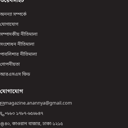
ওয়েবসাইট
অনন্যা সম্পর্কে
যোগাযোগ
সম্পাদকীয় নীতিমালা
সংশোধন নীতিমালা
পাবলিশার নীতিমালা
গোপনীয়তা
আরএসএস ফিড
যোগাযোগ
magazine.anannya@gmail.com
+৮৮০ ১৭৮৭-৬৫৬৮৪৭
৪০, কাওরান বাজার, ঢাকা-১২১৫