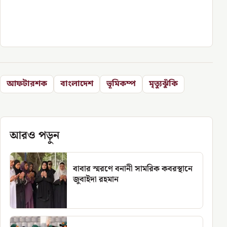
আফটারশক
বাংলাদেশ
ভূমিকম্প
মৃত্যুঝুঁকি
আরও পড়ুন
বাবার স্মরণে বনানী সামরিক কবরস্থানে
জুবাইদা রহমান