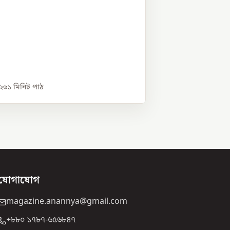
০২৬
১
মিনিট পাঠ
যোগাযোগ
magazine.anannya@gmail.com
+৮৮০ ১৭৮৭-৬৫৬৮৪৭