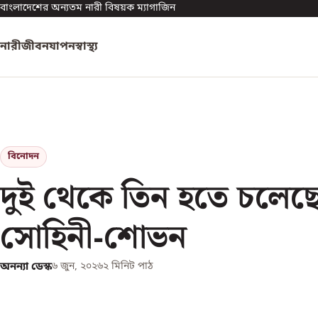
বাংলাদেশের অন্যতম নারী বিষয়ক ম্যাগাজিন
নারী
জীবনযাপন
স্বাস্থ্য
বিনোদন
দুই থেকে তিন হতে চলেছ
সোহিনী-শোভন
অনন্যা ডেস্ক
৬ জুন, ২০২৬
২
মিনিট পাঠ