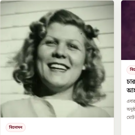
বি
চার
আহ
এবার
অনুষ
মোট 
বিনোদন