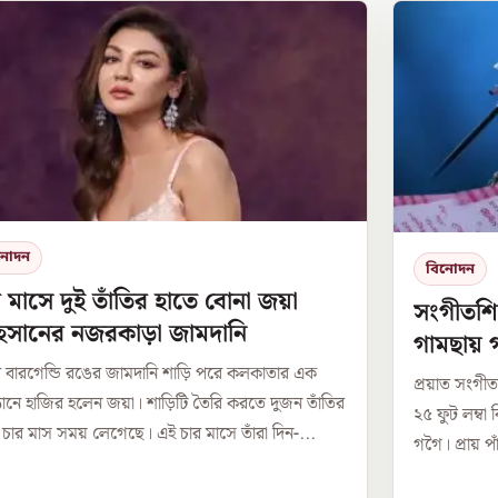
নোদন
বিনোদন
 মাসে দুই তাঁতির হাতে বোনা জয়া
সংগীতশিল্
সানের নজরকাড়া জামদানি
গামছায় গ
 বারগেন্ডি রঙের জামদানি শাড়ি পরে কলকাতার এক
প্রয়াত সংগীতশি
্ঠানে হাজির হলেন জয়া। শাড়িটি তৈরি করতে দুজন তাঁতির
২৫ ফুট লম্বা
চার মাস সময় লেগেছে। এই চার মাসে তাঁরা দিন-...
গগৈ। প্রায় প