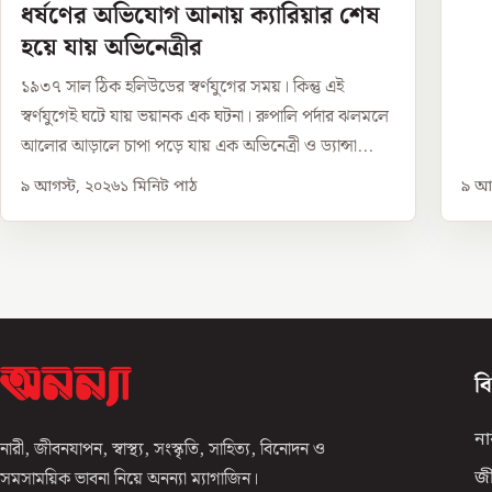
ধর্ষণের অভিযোগ আনায় ক্যারিয়ার শেষ
হয়ে যায় অভিনেত্রীর
১৯৩৭ সাল ঠিক হলিউডের স্বর্ণযুগের সময়। কিন্তু এই
স্বর্ণযুগেই ঘটে যায় ভয়ানক এক ঘটনা। রুপালি পর্দার ঝলমলে
আলোর আড়ালে চাপা পড়ে যায় এক অভিনেত্রী ও ড্যান্সা...
৯ আগস্ট, ২০২৬
১
মিনিট পাঠ
৯ আগ
ব
না
নারী, জীবনযাপন, স্বাস্থ্য, সংস্কৃতি, সাহিত্য, বিনোদন ও
সমসাময়িক ভাবনা নিয়ে অনন্যা ম্যাগাজিন।
জ