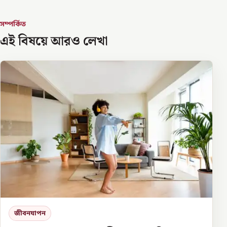
সম্পর্কিত
এই বিষয়ে আরও লেখা
জীবনযাপন