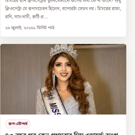
মিসরের রানি ক্লিওপেট্রার ভুবনভোলানো রূপের কথা কে না জানে? শুধু
ক্লিওপেট্রা যে রূপসচেতন ছিলেন, ব্যাপারটা তেমন নয়। মিসরের রাজা,
রানি, দাস-দাসী, রুটি প্র...
২৬ জুলাই, ২০২৬
১
মিনিট পাঠ
রূপ-সৌন্দর্য