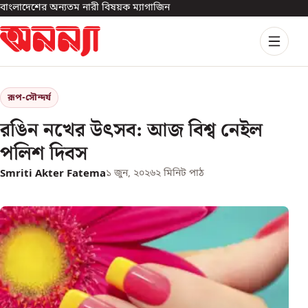
বাংলাদেশের অন্যতম নারী বিষয়ক ম্যাগাজিন
রূপ-সৌন্দর্য
রঙিন নখের উৎসব: আজ বিশ্ব নেইল
পলিশ দিবস
Smriti Akter Fatema
১ জুন, ২০২৬
২
মিনিট পাঠ