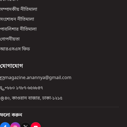
সম্পাদকীয় নীতিমালা
সংশোধন নীতিমালা
পাবলিশার নীতিমালা
গোপনীয়তা
আরএসএস ফিড
যোগাযোগ
magazine.anannya@gmail.com
+৮৮০ ১৭৮৭-৬৫৬৮৪৭
৪০, কাওরান বাজার, ঢাকা-১২১৫
ফলো করুন