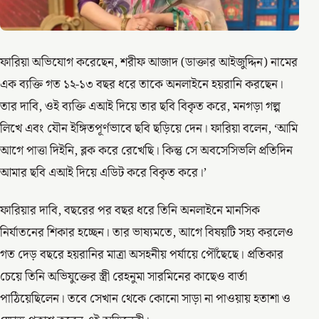
ফারিয়া অভিযোগ করেছেন, শরীফ আজাদ (ডাক্তার আইজুদ্দিন) নামের
এক ব্যক্তি গত ১২-১৩ বছর ধরে তাকে অনলাইনে হয়রানি করছেন।
তার দাবি, ওই ব্যক্তি এআই দিয়ে তার ছবি বিকৃত করে, মনগড়া গল্প
লিখে এবং যৌন ইঙ্গিতপূর্ণভাবে ছবি ছড়িয়ে দেন। ফারিয়া বলেন, ‘আমি
আগে পাত্তা দিইনি, ব্লক করে রেখেছি। কিন্তু সে অবসেসিভলি প্রতিদিন
আমার ছবি এআই দিয়ে এডিট করে বিকৃত করে।’
ফারিয়ার দাবি, বছরের পর বছর ধরে তিনি অনলাইনে মানসিক
নির্যাতনের শিকার হচ্ছেন। তার ভাষ্যমতে, আগে বিষয়টি সহ্য করলেও
গত দেড় বছরে হয়রানির মাত্রা অসহনীয় পর্যায়ে পৌঁছেছে। প্রতিকার
চেয়ে তিনি অভিযুক্তের স্ত্রী রেহনুমা সারমিনের কাছেও বার্তা
পাঠিয়েছিলেন। তবে সেখান থেকে কোনো সাড়া না পাওয়ায় হতাশা ও