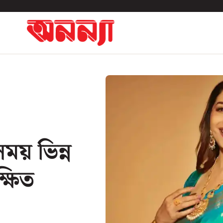
ময় ভিন্ন
্ষিত