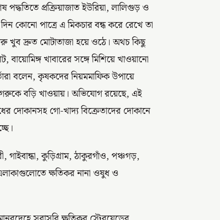
ষ পদ্ধতিতে প্রক্রিয়াজাত ইউরিয়া, লালিগুড় ও
িন কোনো পাত্রে এ মিকচার বন্ধ করে রেখে তা
ু খুব দ্রুত মোটাতাজা হয়ে ওঠে। অথচ কিছু
াট, বায়োমিঙ্গ খাবারের সঙ্গে মিশিয়ে খাওয়ানো
র্তারা বলেন, কৃষকদের নিয়মমাফিক উপায়ে
 গরুকে বড়ি খাওয়ায়। অভিযোগ রয়েছে, এই
ধের দোকানসহ গো-খাদ্য বিক্রেতাদের দোকানে
্ছে।
, গাইবান্ধা, কুড়িগ্রাম, ঠাকুরগাঁও, পঞ্চগড়,
এলাকাগুলোতে ক্ষতিকর নানা ওষুধ ও
ানবদেহে সরাসরি ক্ষতিকর স্টেরয়েডের