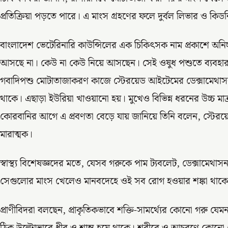
প্রতিক্রিয়া পড়তে পারে। এ মাংস গ্রহণের ফলে দুর্বল লিভার ও কিড
বাংলাদেশ ভেটেরিনারি কাউন্সিলের এক চিকিৎসক নাম প্রকাশে অনিচ্
আসছে না। কেউ না কেউ নিয়ে আসছেন। সেই ওষুধ পশুতে ব্যবহার ক
গবাদিপশু মোটাতাজাকরণ কাজে স্টেরয়েড আইটেমের ডেক্সামেথাসন 
থাকে। এছাড়া ইউরিয়া খাওয়ানো হয়। মুখেও বিভিন্ন ধরনের উচ্চ মাত
কোরবানির আগে এ প্রবণতা বেড়ে যায় জানিয়ে তিনি বলেন, স্টেরয়
মারাত্মক।
স্বাস্থ্য বিশেষজ্ঞদের মতে, যেসব গরুকে পাম ট্যবলেট, ডেক্সামেথ
সেগুলোর মাংস খেলেও মানবদেহে ওই সব রোগ হওয়ার শঙ্কা থাক
প্রাণীবিদরা বলছেন, প্রাকৃতিকভাবে শক্তি-সামর্থ্যের কোনো গরু য