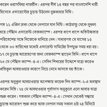
করেন ওয়াসফিয়া নাজরীন। এরপর দীর্ঘ ১৪ বছর পর বাংলাদেশি নারী
হিসেবে এভারেস্টের চূড়ায় উঠলেন নুরুন্নাহার নিম্নি।
গত ১১ এপ্রিল ঢাকা থেকে নেপালে যান নিম্নি। কাঠমান্ডু থেকে লুকলা
হয়ে পৌঁছান এভারেস্ট বেজক্যাম্পে। এরপর ধাপে ধাপে অতিউচ্চতার
পরিবেশের সঙ্গে নিজেকে মানিয়ে নেন। সাধারণত মে মাসের ১৫
থেকে ৩০ তারিখের মধ্যেই এভারেস্ট সামিটের উপযুক্ত সময় ধরা হয়।
১৭ মে চূড়ান্ত আরোহণের জন্য বেজক্যাম্প ছাড়েন তিনি। ধাপে ধাপে
২৩ মে পৌঁছান ক্যাম্প–৪-এ। সেদিন শিখরের উদ্দেশে যাত্রা করেও
প্রতিকূল আবহাওয়ার কারণে নিচে নেমে আসতে হয় তাঁকে।
এরপর অনুকূল আবহাওয়ার অপেক্ষায় কয়েক দিন ক্যাম্প–২-এ অবস্থান
করেন নিম্নি। ২৫ মে আবহাওয়ার পূর্বাভাস অনুকূলে এলে আবার যাত্রা
শুরু করেন। গতকাল পৌঁছান ক্যাম্প–৪-এ। সেখান থেকেই সন্ধ্যায়
চূড়ান্ত আরোহণ শুরু করে আজ নেপাল সময় সকাল ৫টা ২৪ মিনিটে