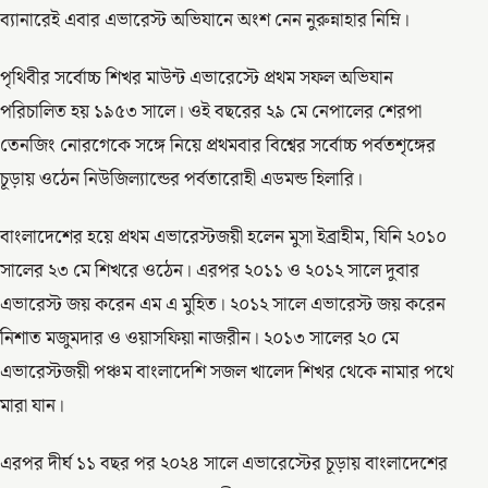
ব্যানারেই এবার এভারেস্ট অভিযানে অংশ নেন নুরুন্নাহার নিম্নি।
পৃথিবীর সর্বোচ্চ শিখর মাউন্ট এভারেস্টে প্রথম সফল অভিযান
পরিচালিত হয় ১৯৫৩ সালে। ওই বছরের ২৯ মে নেপালের শেরপা
তেনজিং নোরগেকে সঙ্গে নিয়ে প্রথমবার বিশ্বের সর্বোচ্চ পর্বতশৃঙ্গের
চূড়ায় ওঠেন নিউজিল্যান্ডের পর্বতারোহী এডমন্ড হিলারি।
বাংলাদেশের হয়ে প্রথম এভারেস্টজয়ী হলেন মুসা ইব্রাহীম, যিনি ২০১০
সালের ২৩ মে শিখরে ওঠেন। এরপর ২০১১ ও ২০১২ সালে দুবার
এভারেস্ট জয় করেন এম এ মুহিত। ২০১২ সালে এভারেস্ট জয় করেন
নিশাত মজুমদার ও ওয়াসফিয়া নাজরীন। ২০১৩ সালের ২০ মে
এভারেস্টজয়ী পঞ্চম বাংলাদেশি সজল খালেদ শিখর থেকে নামার পথে
মারা যান।
এরপর দীর্ঘ ১১ বছর পর ২০২৪ সালে এভারেস্টের চূড়ায় বাংলাদেশের