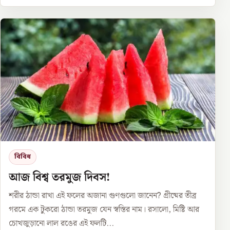
বিবিধ
আজ বিশ্ব তরমুজ দিবস!
শরীর ঠান্ডা রাখা এই ফলের অজানা গুণগুলো জানেন? গ্রীষ্মের তীব্র
গরমে এক টুকরো ঠান্ডা তরমুজ যেন স্বস্তির নাম। রসালো, মিষ্টি আর
চোখজুড়ানো লাল রঙের এই ফলটি...