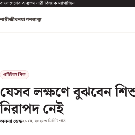
বাংলাদেশের অন্যতম নারী বিষয়ক ম্যাগাজিন
নারী
জীবনযাপন
স্বাস্থ্য
এডিটরস পিক
যেসব লক্ষণে বুঝবেন শিশ
নিরাপদ নেই
অনন্যা ডেস্ক
২১ মে, ২০২৬
৩
মিনিট পাঠ