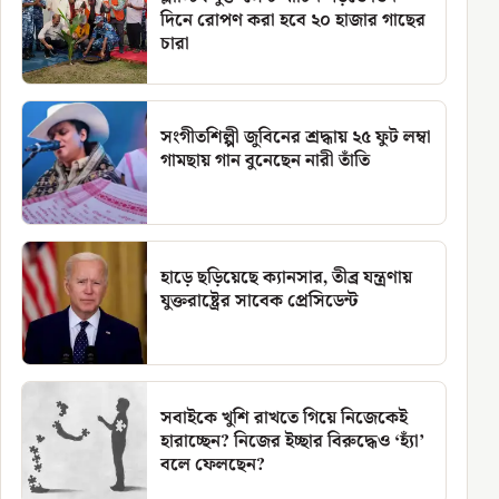
দিনে রোপণ করা হবে ২০ হাজার গাছের
চারা
সংগীতশিল্পী জুবিনের শ্রদ্ধায় ২৫ ফুট লম্বা
গামছায় গান বুনেছেন নারী তাঁতি
হাড়ে ছড়িয়েছে ক্যানসার, তীব্র যন্ত্রণায়
যুক্তরাষ্ট্রের সাবেক প্রেসিডেন্ট
সবাইকে খুশি রাখতে গিয়ে নিজেকেই
হারাচ্ছেন? নিজের ইচ্ছার বিরুদ্ধেও ‘হ্যাঁ’
বলে ফেলছেন?