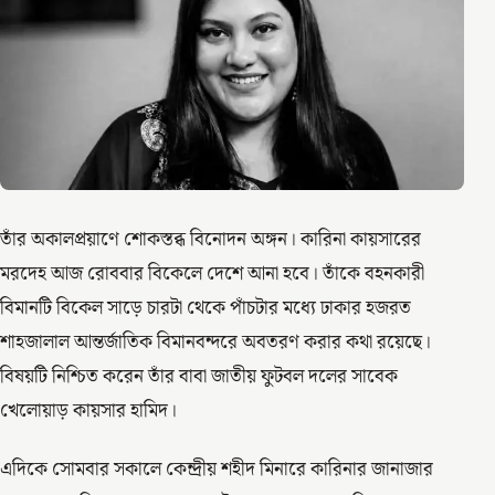
তাঁর অকালপ্রয়াণে শোকস্তব্ধ বিনোদন অঙ্গন। কারিনা কায়সারের
মরদেহ আজ রোববার বিকেলে দেশে আনা হবে। তাঁকে বহনকারী
বিমানটি বিকেল সাড়ে চারটা থেকে পাঁচটার মধ্যে ঢাকার হজরত
শাহজালাল আন্তর্জাতিক বিমানবন্দরে অবতরণ করার কথা রয়েছে।
বিষয়টি নিশ্চিত করেন তাঁর বাবা জাতীয় ফুটবল দলের সাবেক
খেলোয়াড় কায়সার হামিদ।
এদিকে সোমবার সকালে কেন্দ্রীয় শহীদ মিনারে কারিনার জানাজার