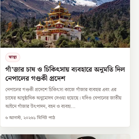
স্বাস্থ্য
গাঁ’জার চাষ ও চিকিৎসায় ব্যবহারে অনুমতি দিল
নেপালের গণ্ডকী প্রদেশ
নেপালের গণ্ডকী প্রদেশে চিকিৎসা কাজে গাঁজার ব্যবহার এবং এর
চাষের আনুষ্ঠানিক অনুমোদন দেওয়া হয়েছে। যদিও নেপালের জাতীয়
আইনে গাঁজার উৎপাদন, বহন ও ব্যবহা...
৬ আগস্ট, ২০২৬
১
মিনিট পাঠ