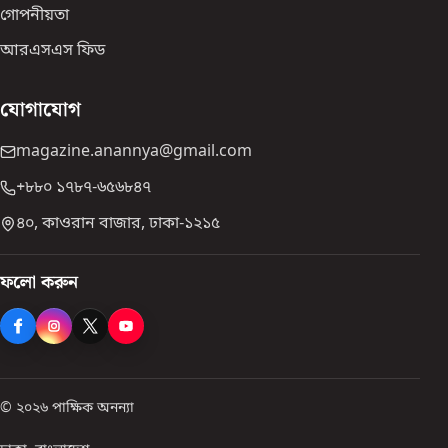
গোপনীয়তা
আরএসএস ফিড
যোগাযোগ
magazine.anannya@gmail.com
+৮৮০ ১৭৮৭-৬৫৬৮৪৭
৪০, কাওরান বাজার, ঢাকা-১২১৫
ফলো করুন
© ২০২৬ পাক্ষিক অনন্যা