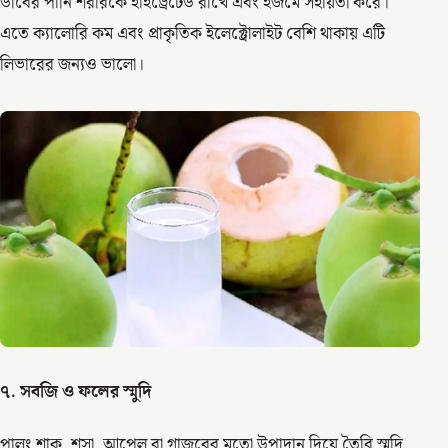
ডাবের পানি শরীরকে হাইড্রেটেড রাখে এবং হজমে সহায়তা করে।
এতে ক্যালোরি কম এবং প্রাকৃতিক ইলেক্ট্রোলাইট বেশি থাকায় এটি
লিভারের জন্যও ভালো।
৭. সবজি ও ফলের স্মুদি
পালং শাক, শসা, আপেল বা গাজরের মতো উপাদান দিয়ে তৈরি স্মুদি