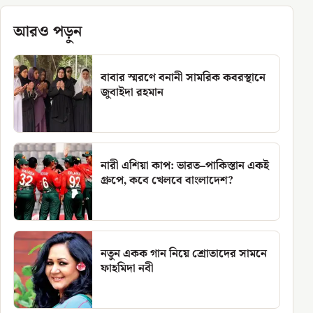
আরও পড়ুন
বাবার স্মরণে বনানী সামরিক কবরস্থানে
জুবাইদা রহমান
নারী এশিয়া কাপ: ভারত–পাকিস্তান একই
গ্রুপে, কবে খেলবে বাংলাদেশ?
নতুন একক গান নিয়ে শ্রোতাদের সামনে
ফাহমিদা নবী