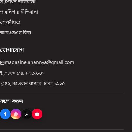
সংশোধন নীতিমালা
পাবলিশার নীতিমালা
গোপনীয়তা
আরএসএস ফিড
যোগাযোগ
magazine.anannya@gmail.com
+৮৮০ ১৭৮৭-৬৫৬৮৪৭
৪০, কাওরান বাজার, ঢাকা-১২১৫
ফলো করুন