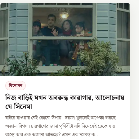
বিনোদন
নিজ বাড়িই যখন অবরুদ্ধ কারাগার, আলোচনায়
যে সিনেমা
বাইরে যাওয়ার নেই কোনো উপায়। দরজা খুললেই অপেক্ষা করছে
অজানা বিপদ। চারপাশের জানা পৃথিবীটা যদি নিমেষেই ঢেকে যায়
রহস্য আর এক অজানা আতঙ্কে? এমন এক দমবন্ধ ক...