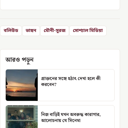
বলিউড
ভাঙ্গন
মৌনী-সুরজ
সোশ্যাল মিডিয়া
আরও পড়ুন
প্রাক্তনের সঙ্গে হঠাৎ দেখা হলে কী
করবেন?
নিজ বাড়িই যখন অবরুদ্ধ কারাগার,
আলোচনায় যে সিনেমা