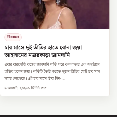
বিনোদন
চার মাসে দুই তাঁতির হাতে বোনা জয়া
আহসানের নজরকাড়া জামদানি
এবার বারগেন্ডি রঙের জামদানি শাড়ি পরে কলকাতার এক অনুষ্ঠানে
হাজির হলেন জয়া। শাড়িটি তৈরি করতে দুজন তাঁতির মোট চার মাস
সময় লেগেছে। এই চার মাসে তাঁরা দিন-...
৯ আগস্ট, ২০২৬
১
মিনিট পাঠ