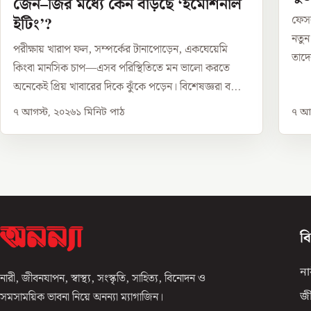
জেন–জির মধ্যে কেন বাড়ছে ‘ইমোশনাল
ফেসব
ইটিং’?
নতুন
পরীক্ষায় খারাপ ফল, সম্পর্কের টানাপোড়েন, একঘেয়েমি
তাদে
কিংবা মানসিক চাপ—এসব পরিস্থিতিতে মন ভালো করতে
অনেকেই প্রিয় খাবারের দিকে ঝুঁকে পড়েন। বিশেষজ্ঞরা ব...
৭ আগস্ট, ২০২৬
১
মিনিট পাঠ
৭ আগ
ব
না
নারী, জীবনযাপন, স্বাস্থ্য, সংস্কৃতি, সাহিত্য, বিনোদন ও
সমসাময়িক ভাবনা নিয়ে অনন্যা ম্যাগাজিন।
জ