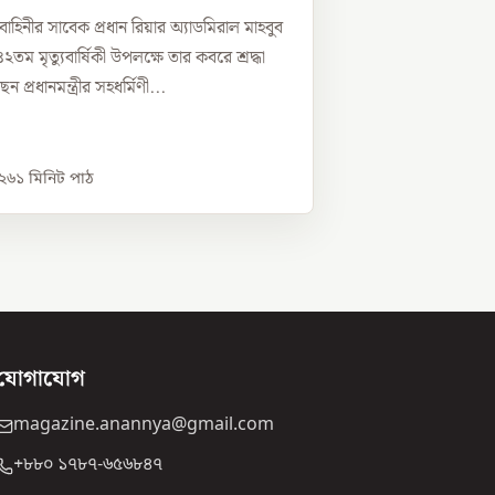
াহিনীর সাবেক প্রধান রিয়ার অ্যাডমিরাল মাহবুব
তম মৃত্যুবার্ষিকী উপলক্ষে তার কবরে শ্রদ্ধা
 প্রধানমন্ত্রীর সহধর্মিণী...
০২৬
১
মিনিট পাঠ
যোগাযোগ
magazine.anannya@gmail.com
+৮৮০ ১৭৮৭-৬৫৬৮৪৭