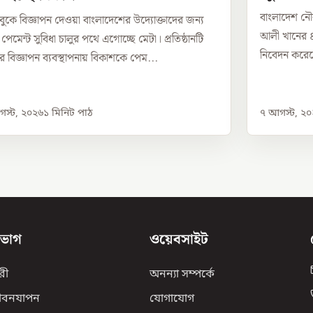
বাংলাদেশ নৌব
ুকে বিজ্ঞাপন দেওয়া বাংলাদেশের উদ্যোক্তাদের জন্য
আলী খানের ৪২
 পেমেন্ট সুবিধা চালুর পথে এগোচ্ছে মেটা। প্রতিষ্ঠানটি
নিবেদন করেছেন
র বিজ্ঞাপন ব্যবস্থাপনায় বিকাশকে পেম...
স্ট, ২০২৬
১
মিনিট পাঠ
৭ আগস্ট, ২
িভাগ
ওয়েবসাইট
রী
অনন্যা সম্পর্কে
ীবনযাপন
যোগাযোগ