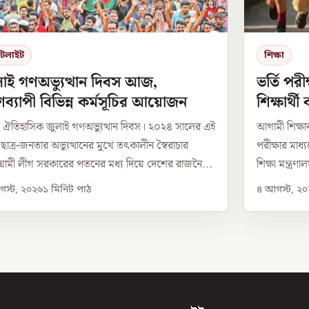
পটলাইট
শিক্ষা
লাই গণঅভ্যুত্থান দিবস আজ,
ভর্তি পরী
ব্যাপী বিভিন্ন কর্মসূচির আয়োজন
শিক্ষার্থ
তিহাসিক জুলাই গণঅভ্যুত্থান দিবস। ২০২৪ সালের এই
আগামী শিক্ষাব
 ছাত্র-জনতার অভ্যুত্থানের মুখে তৎকালীন স্বৈরাচার
পরীক্ষার মাধ্
মী লীগ সরকারের পতনের মধ্য দিয়ে দেশের রাজনৈ...
শিক্ষা মন্ত্র
স্ট, ২০২৬
১
মিনিট পাঠ
৪ আগস্ট, ২