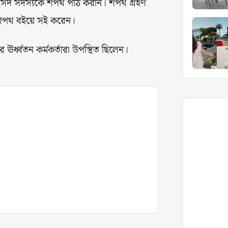
ত সংসদ সদস্যকে শপথ পাঠ করান। শপথ গ্রহণ
ে শপথ বইয়ে সই করেন।
র্ধ্বতন কর্মকর্তারা উপস্থিত ছিলেন।