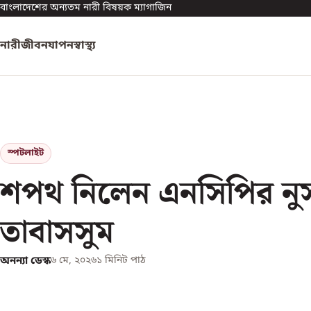
বাংলাদেশের অন্যতম নারী বিষয়ক ম্যাগাজিন
নারী
জীবনযাপন
স্বাস্থ্য
স্পটলাইট
শপথ নিলেন এনসিপির নু
তাবাসসুম
অনন্যা ডেস্ক
৬ মে, ২০২৬
১
মিনিট পাঠ