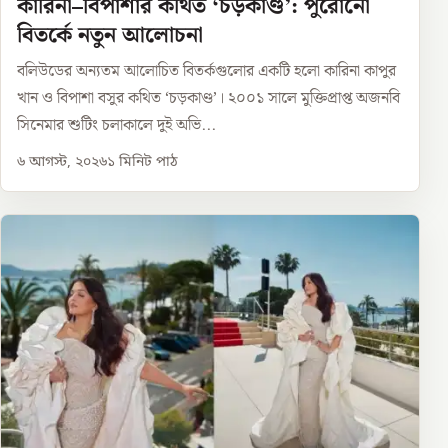
কারিনা–বিপাশার কথিত ‘চড়কাণ্ড’: পুরোনো
বিতর্কে নতুন আলোচনা
বলিউডের অন্যতম আলোচিত বিতর্কগুলোর একটি হলো কারিনা কাপুর
খান ও বিপাশা বসুর কথিত ‘চড়কাণ্ড’। ২০০১ সালে মুক্তিপ্রাপ্ত অজনবি
সিনেমার শুটিং চলাকালে দুই অভি...
৬ আগস্ট, ২০২৬
১
মিনিট পাঠ