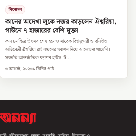
বিনোদন
কানের অদেখা লুকে নজর কাড়লেন ঐশ্বরিয়া,
গাউনে ৭ হাজারের বেশি মুক্তা
কান চলচ্চিত্র উৎসব শেষ হলেও সাবেক বিশ্বসুন্দরী ও বলিউড
অভিনেত্রী ঐশ্বরিয়া রাই বচ্চনের ফ্যাশন নিয়ে আলোচনা থামেনি।
সম্প্রতি আন্তর্জাতিক ফ্যাশন হাউস ‘ট...
৬ আগস্ট, ২০২৬
১
মিনিট পাঠ