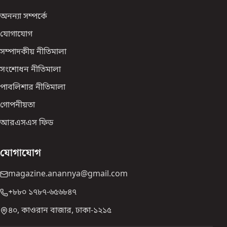
অনন্যা সম্পর্কে
যোগাযোগ
সম্পাদকীয় নীতিমালা
সংশোধন নীতিমালা
পাবলিশার নীতিমালা
গোপনীয়তা
আরএসএস ফিড
যোগাযোগ
magazine.anannya@gmail.com
+৮৮০ ১৭৮৭-৬৫৬৮৪৭
৪০, কাওরান বাজার, ঢাকা-১২১৫