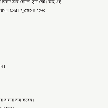
র নিকট আর কোনো সূত্র নেই। তাই এই
সল চোর। সূত্রগুলো হচ্ছে:
েন।
রের বাসায় বাস করেন।