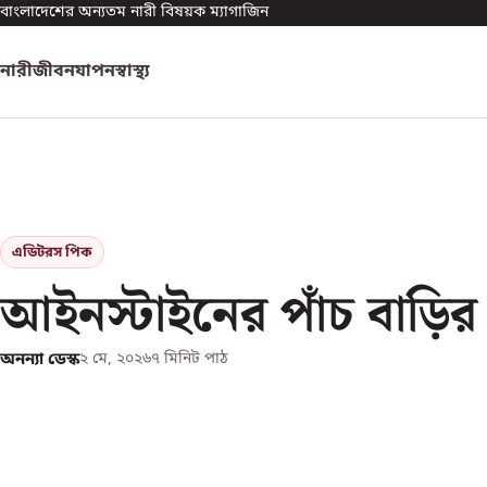
বাংলাদেশের অন্যতম নারী বিষয়ক ম্যাগাজিন
নারী
জীবনযাপন
স্বাস্থ্য
এডিটরস পিক
আইনস্টাইনের পাঁচ বাড়ির 
অনন্যা ডেস্ক
২ মে, ২০২৬
৭
মিনিট পাঠ