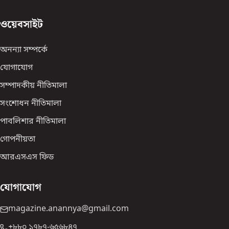
ওয়েবসাইট
অনন্যা সম্পর্কে
যোগাযোগ
সম্পাদকীয় নীতিমালা
সংশোধন নীতিমালা
পাবলিশার নীতিমালা
গোপনীয়তা
আরএসএস ফিড
যোগাযোগ
magazine.anannya@gmail.com
+৮৮০ ১৭৮৭-৬৫৬৮৪৭