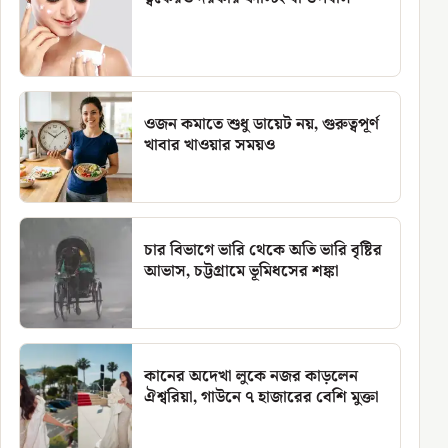
ওজন কমাতে শুধু ডায়েট নয়, গুরুত্বপূর্ণ
খাবার খাওয়ার সময়ও
চার বিভাগে ভারি থেকে অতি ভারি বৃষ্টির
আভাস, চট্টগ্রামে ভূমিধসের শঙ্কা
কানের অদেখা লুকে নজর কাড়লেন
ঐশ্বরিয়া, গাউনে ৭ হাজারের বেশি মুক্তা