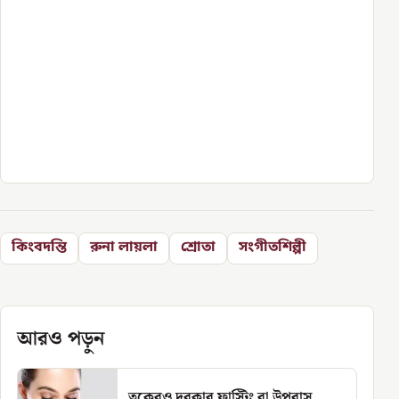
কিংবদন্তি
রুনা লায়লা
শ্রোতা
সংগীতশিল্পী
আরও পড়ুন
ত্বকেরও দরকার ফাস্টিং বা উপবাস