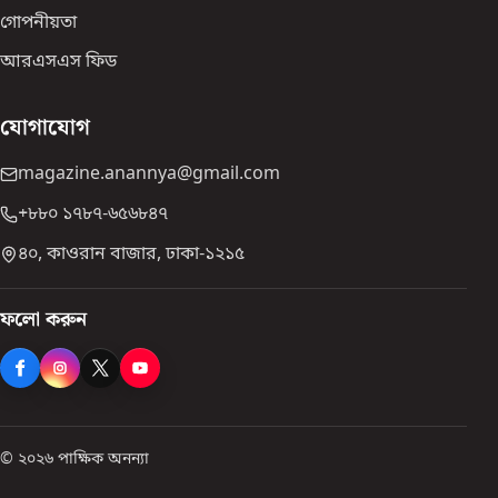
গোপনীয়তা
আরএসএস ফিড
যোগাযোগ
magazine.anannya@gmail.com
+৮৮০ ১৭৮৭-৬৫৬৮৪৭
৪০, কাওরান বাজার, ঢাকা-১২১৫
ফলো করুন
© ২০২৬ পাক্ষিক অনন্যা