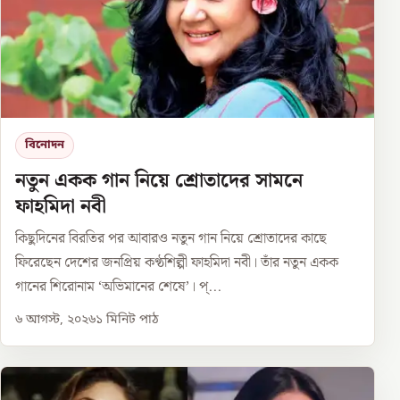
বিনোদন
নতুন একক গান নিয়ে শ্রোতাদের সামনে
ফাহমিদা নবী
কিছুদিনের বিরতির পর আবারও নতুন গান নিয়ে শ্রোতাদের কাছে
ফিরেছেন দেশের জনপ্রিয় কণ্ঠশিল্পী ফাহমিদা নবী। তাঁর নতুন একক
গানের শিরোনাম ‘অভিমানের শেষে’। প্...
৬ আগস্ট, ২০২৬
১
মিনিট পাঠ