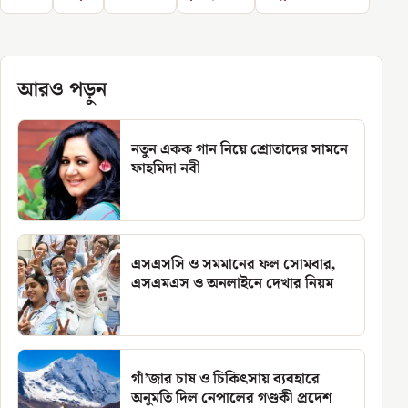
আরও পড়ুন
নতুন একক গান নিয়ে শ্রোতাদের সামনে
ফাহমিদা নবী
এসএসসি ও সমমানের ফল সোমবার,
এসএমএস ও অনলাইনে দেখার নিয়ম
গাঁ’জার চাষ ও চিকিৎসায় ব্যবহারে
অনুমতি দিল নেপালের গণ্ডকী প্রদেশ