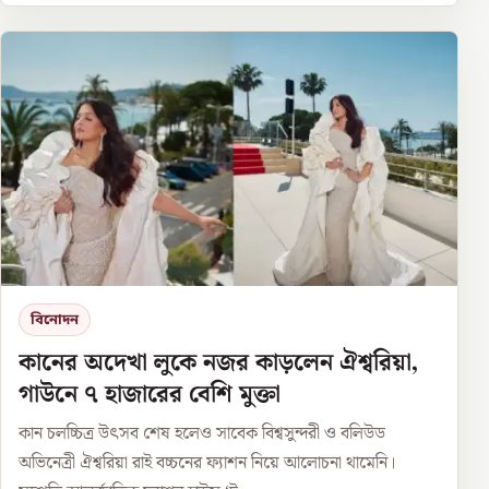
বিনোদন
কানের অদেখা লুকে নজর কাড়লেন ঐশ্বরিয়া,
গাউনে ৭ হাজারের বেশি মুক্তা
কান চলচ্চিত্র উৎসব শেষ হলেও সাবেক বিশ্বসুন্দরী ও বলিউড
অভিনেত্রী ঐশ্বরিয়া রাই বচ্চনের ফ্যাশন নিয়ে আলোচনা থামেনি।