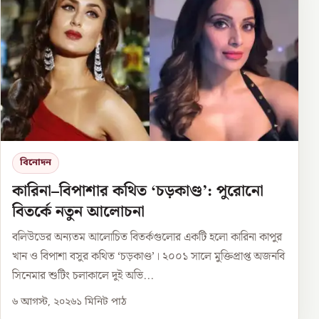
বিনোদন
কারিনা–বিপাশার কথিত ‘চড়কাণ্ড’: পুরোনো
বিতর্কে নতুন আলোচনা
বলিউডের অন্যতম আলোচিত বিতর্কগুলোর একটি হলো কারিনা কাপুর
খান ও বিপাশা বসুর কথিত ‘চড়কাণ্ড’। ২০০১ সালে মুক্তিপ্রাপ্ত অজনবি
সিনেমার শুটিং চলাকালে দুই অভি...
৬ আগস্ট, ২০২৬
১
মিনিট পাঠ