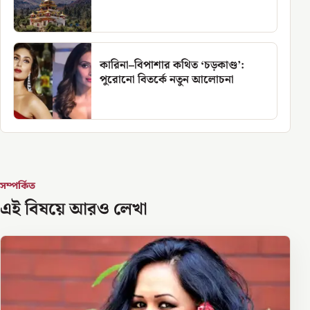
কারিনা–বিপাশার কথিত ‘চড়কাণ্ড’:
পুরোনো বিতর্কে নতুন আলোচনা
সম্পর্কিত
এই বিষয়ে আরও লেখা