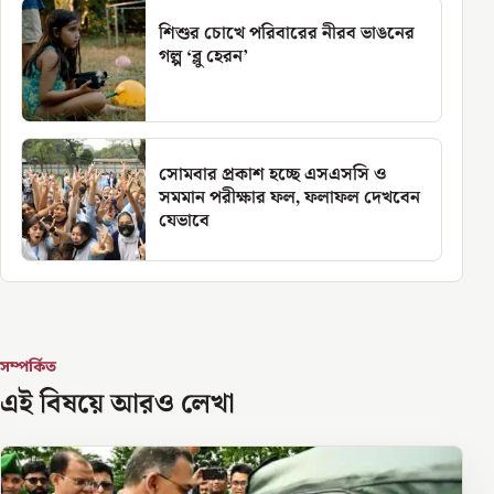
শিশুর চোখে পরিবারের নীরব ভাঙনের
গল্প ‘ব্লু হেরন’
সোমবার প্রকাশ হচ্ছে এসএসসি ও
সমমান পরীক্ষার ফল, ফলাফল দেখবেন
যেভাবে
সম্পর্কিত
এই বিষয়ে আরও লেখা