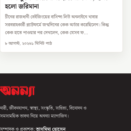
হলো জরিমানা
চীনের রাজধানী বেইজিংয়ের বাসিন্দা লিউ অনলাইনে খাবার
সরবরাহকারী প্ল্যাটফর্মে জন্মদিনের কেক অর্ডার করেছিলেন। কিন্তু
কেক হাতে পাওয়ার পর দেখলেন, কেক যেসব ফ...
৮ আগস্ট, ২০২৬
১
মিনিট পাঠ
নারী, জীবনযাপন, স্বাস্থ্য, সংস্কৃতি, সাহিত্য, বিনোদন ও
সমসাময়িক ভাবনা নিয়ে অনন্যা ম্যাগাজিন।
সম্পাদক ও প্রকাশক:
তাসমিমা হোসেন