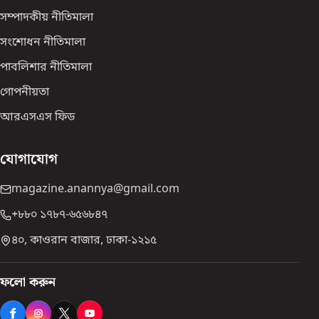
সম্পাদকীয় নীতিমালা
সংশোধন নীতিমালা
পাবলিশার নীতিমালা
গোপনীয়তা
আরএসএস ফিড
যোগাযোগ
magazine.anannya@gmail.com
+৮৮০ ১৭৮৭-৬৫৬৮৪৭
৪০, কাওরান বাজার, ঢাকা-১২১৫
ফলো করুন