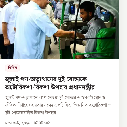
বিবিধ
জুলাই গণ-অভ্যুত্থানের দুই যোদ্ধাকে
অটোরিকশা-রিকশা উপহার প্রধানমন্ত্রীর
জুলাই গণ-অভ্যুত্থানে অংশ নেওয়া দুই যোদ্ধার আত্মকর্মসংস্থান ও
জীবিকা নির্বাহে সহায়তার লক্ষ্যে একটি সিএনজিচালিত অটোরিকশা ও
দুটি পেডেলচালিত রিকশা উপহার...
৮ আগস্ট, ২০২৬
১
মিনিট পাঠ