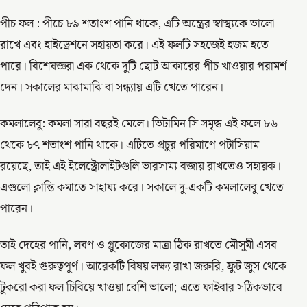
পীচ ফল : পীচে ৮৯ শতাংশ পানি থাকে, এটি অন্ত্রের স্বাস্থ্যকে ভালো
রাখে এবং হাইড্রেশনে সহায়তা করে। এই ফলটি সহজেই হজম হতে
পারে। বিশেষজ্ঞরা এক থেকে দুটি ছোট আকারের পীচ খাওয়ার পরামর্শ
দেন। সকালের মাঝামাঝি বা সন্ধ্যায় এটি খেতে পারেন।
কমলালেবু: কমলা সারা বছরই মেলে। ভিটামিন সি সমৃদ্ধ এই ফলে ৮৬
থেকে ৮৭ শতাংশ পানি থাকে। এটিতে প্রচুর পরিমাণে পটাসিয়াম
রয়েছে, তাই এই ইলেক্ট্রোলাইটগুলি ভারসাম্য বজায় রাখতেও সহায়ক।
এগুলো ক্লান্তি কমাতে সাহায্য করে। সকালে দু-একটি কমলালেবু খেতে
পারেন।
তাই দেহের পানি, লবণ ও গ্লুকোজের মাত্রা ঠিক রাখতে মৌসুমী এসব
ফল খুবই গুরুত্বপূর্ণ। আরেকটি বিষয় লক্ষ্য রাখা জরুরি, ফ্রুট জুস থেকে
টুকরো করা ফল চিবিয়ে খাওয়া বেশি ভালো; এতে ফাইবার সঠিকভাবে