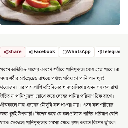
Share
Facebook
WhatsApp
Telegram
গরমে অতিরিক্ত ঘামের কারণে শরীরে পানিশূন্যতা বোধ হতে পারে। এ
সময় শরীর হাইড্রেটেড রাখতে পর্যাপ্ত পরিমাণে পানি পান খুবই
প্রয়োজন। এর পাশাপাশি প্রতিদিনের খাদ্যতালিকায় এমন সব ফল রাখা
উচিত যা পানিশূন্যতা রোধে করে দেহের পানির পরিমাণ ঠিক রাখে।
গ্রীষ্মকালে নানা ধরনের মৌসুমি ফল পাওয়া যায়। এসব ফল শরীরের
জন্য খুবই উপকারী। বিশেষ করে যে ফলগুলিতে পানির পরিমাণ বেশি
থাকে সেগুলো পানিশূন্যতার সমস্যা থেকে রক্ষা করতে বিশেষ ভূমিকা