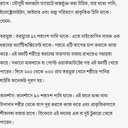
রাখে। মৌসুমী ফলগুলি ডায়েটে অন্তর্ভুক্ত করা উচিত, যার মধ্যে পানি,
ইলেক্ট্রোলাইটস, ফাইবার এবং অল্প পরিমাণে প্রাকৃতিক চিনি থাকে।
যেমন-
তরমুজ : তরমুজে ৯২ শতাংশ পানি থাকে। এতে লাইকোপিন নামক এক
ধরনের অ্যান্টিঅক্সিডেন্ট থাকে। গরমে এটি তাপের চাপ কমাতে কাজ
করে। এই ফলটি শরীরে তরলের ভারসাম্য বজায় রাখতেও সহায়তা
করে। সকালে মাঝখানে বা পোস্ট ওয়ার্কআউটের পর এই ফলটি খেতে
পারেন। দিনে ২০০ থেকে ৩০০ গ্রাম তরমুজ খেলে শরীরে পানির
ঘাটতি অনেকটা পূরণ হয়।
তালশাঁস: তালশাঁসে ৯০ শতাংশ পানি থাকে। এই ফলে থাকা নানা
উপাদান শরীর থেকে তাপ দূর করতে কাজ করে এবং প্রাকৃতিকভাবে
শীতলতা বজায় রাখে। বিকেলে এই ফলের এক বা দুই টুকরো খেতে
পারেন।