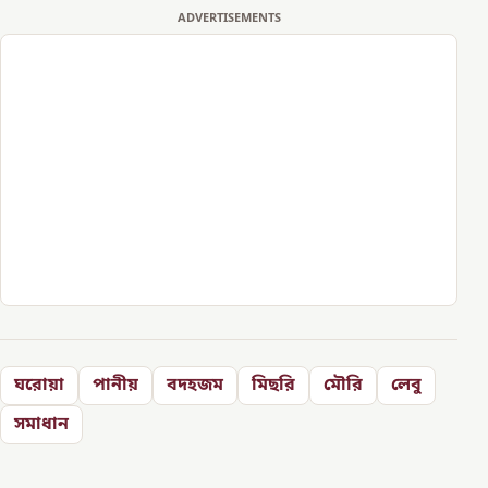
ADVERTISEMENTS
ঘরোয়া
পানীয়
বদহজম
মিছরি
মৌরি
লেবু
সমাধান