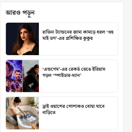
আরও পড়ুন
রাভিনা ট্যান্ডনের জামা কামড়ে ধরল ‘ওহ
মাই ডগ’-এর প্রশিক্ষিত কুকুর
‘এন্ডগেম’-এর রেকর্ড ভেঙে ইতিহাস
গড়ল ‘স্পাইডার-ম্যান’
ড্রাই ওয়াশের পোশাকও ধোয়া যাবে
বাড়িতে