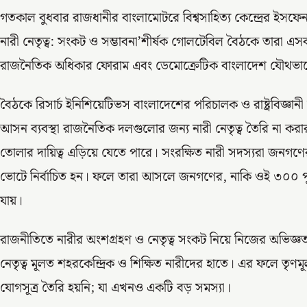
গতকাল বুধবার রাজধানীর বাংলামোটরে বিশ্বসাহিত্য কেন্দ্রের ইসফে
নারী নেতৃত্ব: সংকট ও সম্ভাবনা’শীর্ষক গোলটেবিল বৈঠকে তারা এসব 
রাজনৈতিক অধিকার ফোরাম এবং ডেমোক্রেটিক বাংলাদেশ যৌথভ
বৈঠকে রিসার্চ ইনিশিয়েটিভস বাংলাদেশের পরিচালক ও রাষ্ট্রবিজ্ঞ
আসন ব্যবস্থা রাজনৈতিক দলগুলোর জন্য নারী নেতৃত্ব তৈরি না করার
তোলার দায়িত্ব এড়িয়ে যেতে পারে। সংরক্ষিত নারী সদস্যরা জন
ভোটে নির্বাচিত হন। ফলে তারা আসলে জনগণের, নাকি ওই ৩০০ পুরুষের
যায়।
রাজনীতিতে নারীর অংশগ্রহণ ও নেতৃত্ব সংকট নিয়ে নিজের অভিজ্
নেতৃত্ব মূলত শহরকেন্দ্রিক ও শিক্ষিত নারীদের হাতে। এর ফলে তৃণমূল
যোগসূত্র তৈরি হয়নি; যা এখনও একটি বড় সমস্যা।