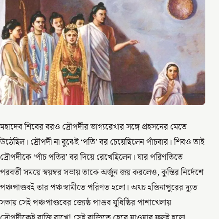
মহাদেব শিবের বরও দ্রৌপদীর ভাগ্যরেখার সঙ্গে প্রহসনের মেতে
উঠেছিল। দ্রৌপদী না বুঝেই ‘পতি’ বর চেয়েছিলেন পাঁচবার। শিবও তাই
দ্রৌপদীকে ‘পাঁচ পতির’ বর দিয়ে রেখেছিলেন। যার পরিণতিতে
পরবর্তী সময়ে স্বয়ম্বর সভায় তাকে অর্জুন জয় করলেও, কুন্তির নির্দেশে
পঞ্চপাণ্ডবই তার পঞ্চস্বামীতে পরিণত হলো। অথচ হস্তিনাপুরের দ্যুত
সভায় সেই পঞ্চপাণ্ডবের জ্যেষ্ঠ পাণ্ডব যুধিষ্ঠির পাশাখেলায়
দ্রৌপদীকেই বাজি রাখে! সেই বাজিতে হেরে যাওয়ার ফলই হলো,