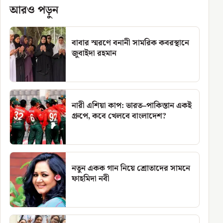
আরও পড়ুন
বাবার স্মরণে বনানী সামরিক কবরস্থানে
জুবাইদা রহমান
নারী এশিয়া কাপ: ভারত–পাকিস্তান একই
গ্রুপে, কবে খেলবে বাংলাদেশ?
নতুন একক গান নিয়ে শ্রোতাদের সামনে
ফাহমিদা নবী