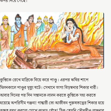
ওপর দিয়ে গেছে।
কুন্তিকে রেখে মাদ্রিকে বিয়ে করে পাণ্ডু। এরপর ঋষির শাপে
মিলনকালে পাণ্ডুর মৃত্যু ঘটে। সেখানে ভাগ্য বিড়ম্বনার শিকার নারী।
আবার দিনের পর দিন সন্তানকে লালন করতে কুন্তিকে সহ্য করতে
হয়েছে অপরিসীম গঞ্জনা! গান্ধারী তো আজীবন পুরুষতন্ত্রের শিকার হয়ে
অন্ধত্ব বরণ করলো চোখে কাপড় বেঁধে! ঠিক তেমনি দ্রৌপদীও লাঞ্ছনার