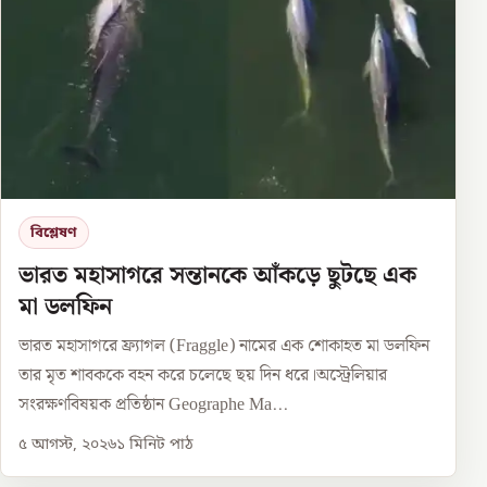
বিশ্লেষণ
ভারত মহাসাগরে সন্তানকে আঁকড়ে ছুটছে এক
মা ডলফিন
ভারত মহাসাগরে ফ্র্যাগল (Fraggle) নামের এক শোকাহত মা ডলফিন
তার মৃত শাবককে বহন করে চলেছে ছয় দিন ধরে।অস্ট্রেলিয়ার
সংরক্ষণবিষয়ক প্রতিষ্ঠান Geographe Ma...
৫ আগস্ট, ২০২৬
১
মিনিট পাঠ