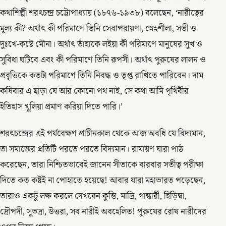
কথাশিল্পী শরৎচন্দ্র চট্টোপাধ্যায় (১৮৭৬-১৯৩৮) বলেছেন, ‘নারীত্বের
মূল্য কী? অর্থাৎ কী পরিমাণে তিনি সেবাপরায়ণা, স্নেহশীলা, সতী ও
দুঃখে-কষ্টে মৌনা। অর্থাৎ তাঁহাকে লইয়া কী পরিমাণে মানুষের সুখ ও
সুবিধা ঘটিবে এবং কী পরিমাণে তিনি রূপসী। অর্থাৎ পুরুষের লালন ও
প্রবৃত্তিকে কতটা পরিমাণে তিনি নিবদ্ধ ও তৃপ্ত রাখিতে পারিবেন। দাম
কষিবার এ ছাড়া যে আর কোনো পথ নাই, সে কথা আমি পৃথিবীর
ইতিহাস খুলিয়া প্রমাণ করিয়া দিতে পারি।’
শরৎচন্দ্রের এই পর্যবেক্ষণ প্রাচীনকাল থেকে আজ অবধি যে বিদ্যমান,
তা সমাজের প্রতিটি পরতে পরতে বিদ্যমান। রামায়ণ যারা পাঠ
করেছেন, তারা নিশ্চিতভাবেই জানেন সীতাকে বারবার সতীত্ব পরীক্ষা
দিতে কত কষ্টই না পোহাতে হয়েছে! আবার যারা মহাভারত পড়েছেন,
তারাও একটু লক্ষ করলে দেখবেন কুন্তি, মাদ্রি, গান্ধারী, হিড়িম্বা,
দ্রৌপদী, সুভদ্রা, উত্তরা, সব নারীই অবহেলিত! পুরুষের রোষ নারীদের