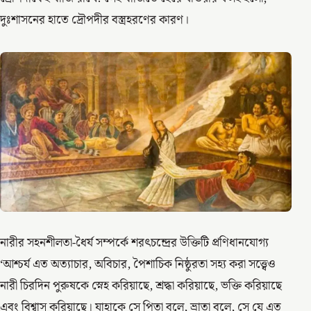
দুঃশাসনের হাতে দ্রৌপদীর বস্ত্রহরণের কারণ।
নারীর সহনশীলতা-ধৈর্য সম্পর্কে শরৎচন্দ্রের উক্তিটি প্রণিধানযোগ্য
‘আশ্চর্য এত অত্যাচার, অবিচার, পৈশাচিক নিষ্ঠুরতা সহ্য করা সত্ত্বেও
নারী চিরদিন পুরুষকে স্নেহ করিয়াছে, শ্রদ্ধা করিয়াছে, ভক্তি করিয়াছে
এবং বিশ্বাস করিয়াছে। যাহাকে সে পিতা বলে, ভ্রাতা বলে, সে যে এত