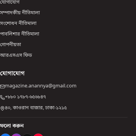
যোগাযোগ
সম্পাদকীয় নীতিমালা
সংশোধন নীতিমালা
পাবলিশার নীতিমালা
গোপনীয়তা
আরএসএস ফিড
যোগাযোগ
magazine.anannya@gmail.com
+৮৮০ ১৭৮৭-৬৫৬৮৪৭
৪০, কাওরান বাজার, ঢাকা-১২১৫
ফলো করুন