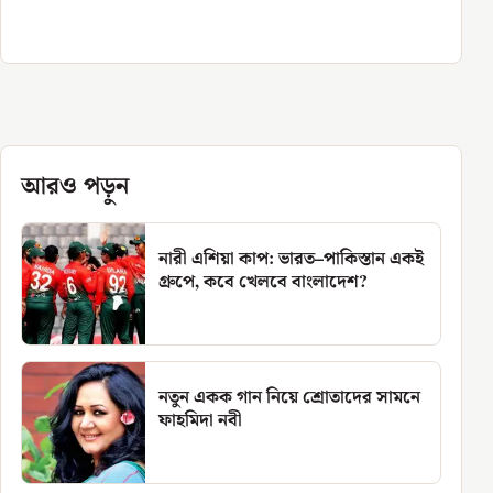
আরও পড়ুন
নারী এশিয়া কাপ: ভারত–পাকিস্তান একই
গ্রুপে, কবে খেলবে বাংলাদেশ?
নতুন একক গান নিয়ে শ্রোতাদের সামনে
ফাহমিদা নবী