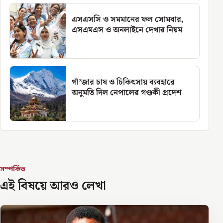
এসএসসি ও সমমানের ফল সোমবার,
এসএমএস ও অনলাইনে দেখার নিয়ম
গাঁ’জার চাষ ও চিকিৎসায় ব্যবহারে
অনুমতি দিল নেপালের গণ্ডকী প্রদেশ
সম্পর্কিত
এই বিষয়ে আরও লেখা