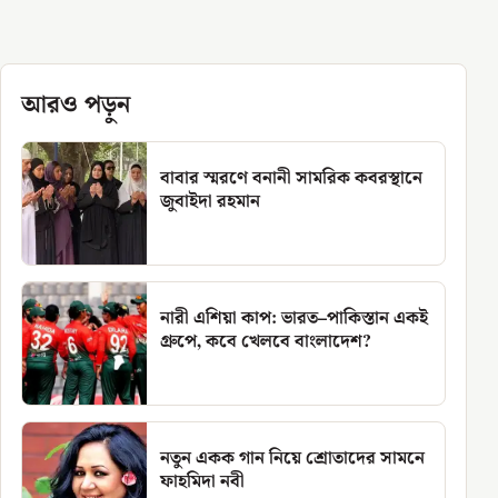
আরও পড়ুন
বাবার স্মরণে বনানী সামরিক কবরস্থানে
জুবাইদা রহমান
নারী এশিয়া কাপ: ভারত–পাকিস্তান একই
গ্রুপে, কবে খেলবে বাংলাদেশ?
নতুন একক গান নিয়ে শ্রোতাদের সামনে
ফাহমিদা নবী