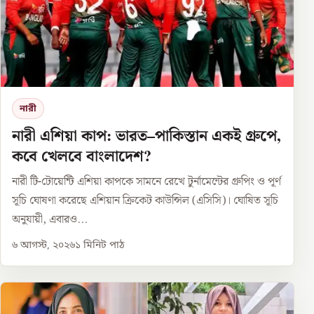
নারী
নারী এশিয়া কাপ: ভারত–পাকিস্তান একই গ্রুপে,
কবে খেলবে বাংলাদেশ?
নারী টি-টোয়েন্টি এশিয়া কাপকে সামনে রেখে টুর্নামেন্টের গ্রুপিং ও পূর্ণ
সূচি ঘোষণা করেছে এশিয়ান ক্রিকেট কাউন্সিল (এসিসি)। ঘোষিত সূচি
অনুযায়ী, এবারও...
৬ আগস্ট, ২০২৬
১
মিনিট পাঠ