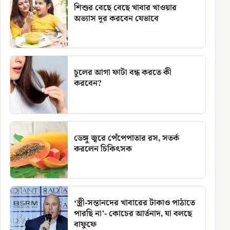
শিশুর বেছে বেছে খাবার খাওয়ার
অভ্যাস দূর করবেন যেভাবে
চুলের আগা ফাটা বন্ধ করতে কী
করবেন?
ডেঙ্গু জ্বরে পেঁপেপাতার রস, সতর্ক
করলেন চিকিৎসক
‘স্ত্রী-সন্তানদের খাবারের টাকাও পাঠাতে
পারছি না’- কোচের আর্তনাদ, যা বলছে
বাফুফে