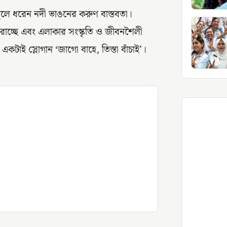
রা তুলে ধরেন নদী ভাঙনের করুণ বাস্তবতা।
হারাচ্ছে এবং এলাকার সংস্কৃতি ও জীবনশৈলী
য় একটাই স্লোগান ‘জাগো বাহে, তিস্তা বাঁচাই’।