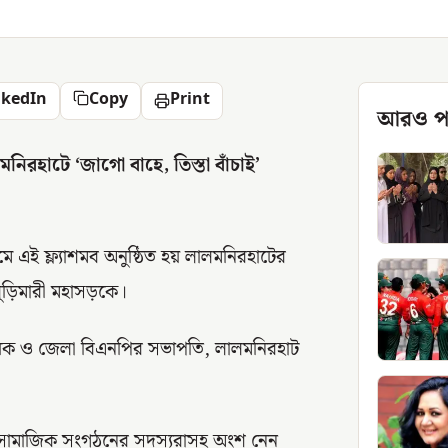
nkedIn
Copy
Print
আরও প
মনিরহাটে ‘জাগো বাহে, তিস্তা বাঁচাই’
মে এই ফ্ল্যাশমব অনুষ্ঠিত হয় লালমনিরহাটের
ুড়িমারী মহাসড়কে।
মন্বয়ক ও জেলা বিএনপির সভাপতি, লালমনিরহাট
ী ও সামাজিক সংগঠনের সদস্যরাসহ অংশ নেন