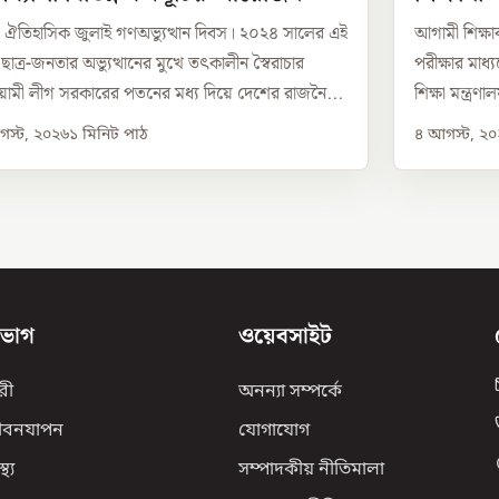
তিহাসিক জুলাই গণঅভ্যুত্থান দিবস। ২০২৪ সালের এই
আগামী শিক্ষাব
 ছাত্র-জনতার অভ্যুত্থানের মুখে তৎকালীন স্বৈরাচার
পরীক্ষার মাধ্
মী লীগ সরকারের পতনের মধ্য দিয়ে দেশের রাজনৈ...
শিক্ষা মন্ত্র
স্ট, ২০২৬
১
মিনিট পাঠ
৪ আগস্ট, ২
িভাগ
ওয়েবসাইট
রী
অনন্যা সম্পর্কে
ীবনযাপন
যোগাযোগ
্থ্য
সম্পাদকীয় নীতিমালা