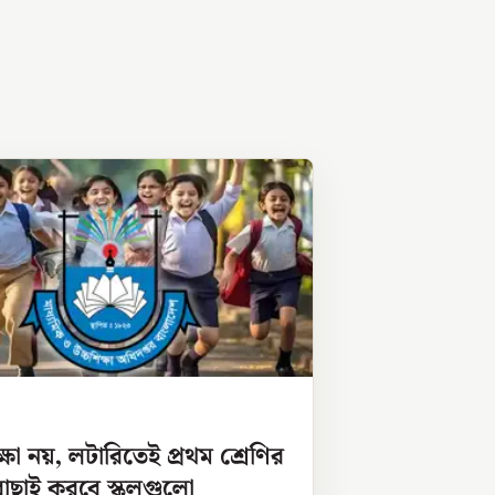
ক্ষা নয়, লটারিতেই প্রথম শ্রেণির
ী বাছাই করবে স্কুলগুলো