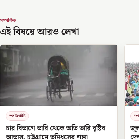
সম্পর্কিত
এই বিষয়ে আরও লেখা
স্পটলাইট
স্
চার বিভাগে ভারি থেকে অতি ভারি বৃষ্টির
জু
আভাস, চট্টগ্রামে ভূমিধসের শঙ্কা
দেশ