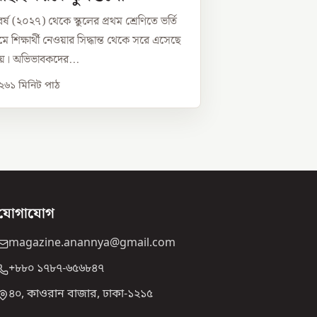
র্ষ (২০২৭) থেকে স্কুলের প্রথম শ্রেণিতে ভর্তি
যমে শিক্ষার্থী নেওয়ার সিদ্ধান্ত থেকে সরে এসেছে
ণালয়। অভিভাবকদের...
০২৬
১
মিনিট পাঠ
যোগাযোগ
magazine.anannya@gmail.com
+৮৮০ ১৭৮৭-৬৫৬৮৪৭
৪০, কাওরান বাজার, ঢাকা-১২১৫