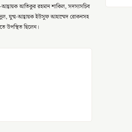
ম-আহ্বায়ক আতিকুর রহমান শাকিল, সদস্যসচিব
 মৃদুল, যুগ্ম-আহ্বায়ক ইউসুফ আহাম্মেদ রোকনসহ
 এতে উপস্থিত ছিলেন।