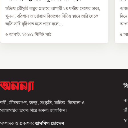
সক্রিয় মৌসুমি বায়ুর প্রভাবে আগামী ২৪ ঘণ্টায় দেশের ঢাকা,
আজ ঐ
খুলনা, বরিশাল ও চট্টগ্রাম বিভাগের বিভিন্ন স্থানে ভারি থেকে
দিনে
অতি ভারি বৃষ্টিপাত হতে পারে বলে...
আওয়া
৬ আগস্ট, ২০২৬
১
মিনিট পাঠ
৫ আগ
ব
না
নারী, জীবনযাপন, স্বাস্থ্য, সংস্কৃতি, সাহিত্য, বিনোদন ও
সমসাময়িক ভাবনা নিয়ে অনন্যা ম্যাগাজিন।
জ
স্বাস
সম্পাদক ও প্রকাশক:
তাসমিমা হোসেন