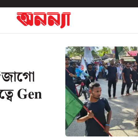
: ‘জাগো
ত্বে Gen