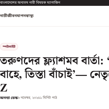
বাংলাদেশের অন্যতম নারী বিষয়ক ম্যাগাজিন
নারী
জীবনযাপন
স্বাস্থ্য
স্পটলাইট
তরুণদের ফ্ল্যাশমব বার্তা
বাহে, তিস্তা বাঁচাই’— নেতৃ
Z
অনন্যা ডেস্ক
৬ নভেম্বর, ২০২৫
১
মিনিট পাঠ