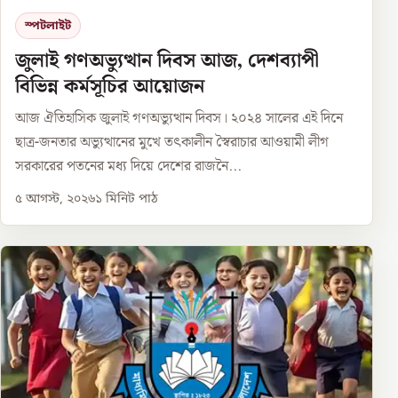
স্পটলাইট
জুলাই গণঅভ্যুত্থান দিবস আজ, দেশব্যাপী
বিভিন্ন কর্মসূচির আয়োজন
আজ ঐতিহাসিক জুলাই গণঅভ্যুত্থান দিবস। ২০২৪ সালের এই দিনে
ছাত্র-জনতার অভ্যুত্থানের মুখে তৎকালীন স্বৈরাচার আওয়ামী লীগ
সরকারের পতনের মধ্য দিয়ে দেশের রাজনৈ...
৫ আগস্ট, ২০২৬
১
মিনিট পাঠ