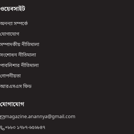
ওয়েবসাইট
অনন্যা সম্পর্কে
যোগাযোগ
সম্পাদকীয় নীতিমালা
সংশোধন নীতিমালা
পাবলিশার নীতিমালা
গোপনীয়তা
আরএসএস ফিড
যোগাযোগ
magazine.anannya@gmail.com
+৮৮০ ১৭৮৭-৬৫৬৮৪৭