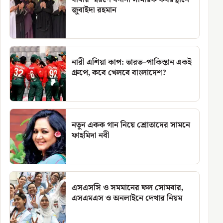
জুবাইদা রহমান
নারী এশিয়া কাপ: ভারত–পাকিস্তান একই
গ্রুপে, কবে খেলবে বাংলাদেশ?
নতুন একক গান নিয়ে শ্রোতাদের সামনে
ফাহমিদা নবী
এসএসসি ও সমমানের ফল সোমবার,
এসএমএস ও অনলাইনে দেখার নিয়ম