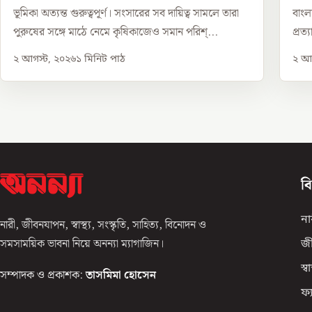
ভূমিকা অত্যন্ত গুরুত্বপূর্ণ। সংসারের সব দায়িত্ব সামলে তারা
বাংল
পুরুষের সঙ্গে মাঠে নেমে কৃষিকাজেও সমান পরিশ্...
প্রত্
২ আগস্ট, ২০২৬
১
মিনিট পাঠ
২ আগ
ব
না
নারী, জীবনযাপন, স্বাস্থ্য, সংস্কৃতি, সাহিত্য, বিনোদন ও
সমসাময়িক ভাবনা নিয়ে অনন্যা ম্যাগাজিন।
জ
স্বাস
সম্পাদক ও প্রকাশক:
তাসমিমা হোসেন
ফ্