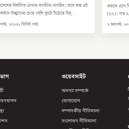
াদেশের নির্বাসিত লেখক তসলিমা নাসরিন। তবে তার এই
করতে এসে নি
যাবর্তনে উচ্ছ্বাসের চেয়ে বেশি ফুটে উঠেছে নির্...
(২৬)। গত ২৯ 
স্ট, ২০২৬
১
মিনিট পাঠ
২ আগস্ট, ২
িভাগ
ওয়েবসাইট
রী
অনন্যা সম্পর্কে
ীবনযাপন
যোগাযোগ
্থ্য
সম্পাদকীয় নীতিমালা
যাশন
সংশোধন নীতিমালা