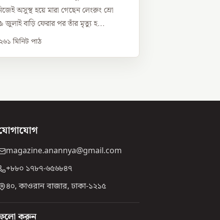
জেই অসুস্থ হয়ে মারা গেছেন লেংরুং ম্রো
জুলাই বাড়ি ফেরার পর তাঁর মৃত্যু হ...
০২৬
১
মিনিট পাঠ
যোগাযোগ
magazine.anannya@gmail.com
+৮৮০ ১৭৮৭-৬৫৬৮৪৭
৪০, কাওরান বাজার, ঢাকা-১২১৫
ফলো করুন