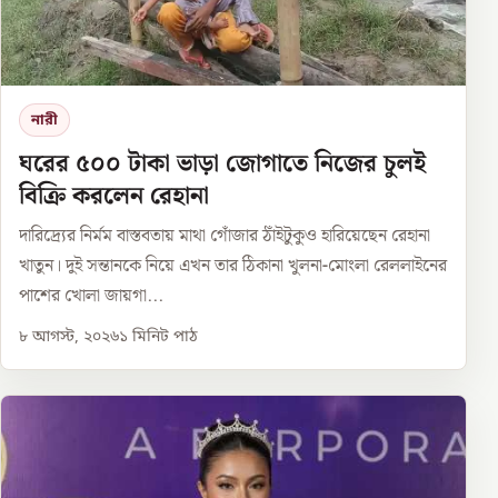
নারী
ঘরের ৫০০ টাকা ভাড়া জোগাতে নিজের চুলই
বিক্রি করলেন রেহানা
দারিদ্র্যের নির্মম বাস্তবতায় মাথা গোঁজার ঠাঁইটুকুও হারিয়েছেন রেহানা
খাতুন। দুই সন্তানকে নিয়ে এখন তার ঠিকানা খুলনা-মোংলা রেললাইনের
পাশের খোলা জায়গা...
৮ আগস্ট, ২০২৬
১
মিনিট পাঠ