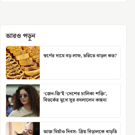
আরও পড়ুন
স্বর্ণের দামে বড় লাফ, ভরিতে বাড়ল কত?
‘জেন-জি’ই ‘দেশের চালিকা শক্তি’,
বিতর্কের মুখে সুর বদলালেন কঙ্গনা
আজ মিয়াঁও দিবস- প্রিয় বিড়ালকে বাড়তি