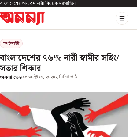
বাংলাদেশের অন্যতম নারী বিষয়ক ম্যাগাজিন
স্পটলাইট
বাংলাদেশের ৭৬% নারী স্বামীর সহিং/
সতার শিকার
অনন্যা ডেস্ক
১৪ অক্টোবর, ২০২৫
২
মিনিট পাঠ