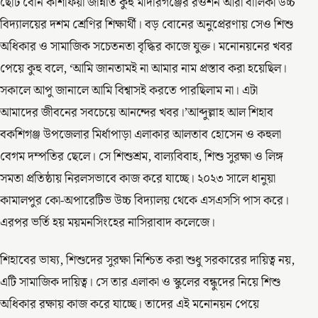
ছোট বোন কাশফিয়া জান্নাত কুহু মাদারগঞ্জের রওশন আরা বালিকা উচ্চ
বিদ্যালয়ের দশম শ্রেণির শিক্ষার্থী। বড় বোনের অনুপ্রেরণায় সেও শিশু
অধিকার ও সামাজিক সচেতনতা বৃদ্ধির কাজে যুক্ত। মনোনয়নের খবর
পেয়ে কুহু বলে, ‘আমি জানতামই না আমার নাম প্রস্তাব করা হয়েছিল।
সকালে আপু জানালে আমি বিশ্বাসই করতে পারছিলাম না। এটা
আমাদের জীবনের সবচেয়ে আনন্দের খবর।’আব্দুল্লাহ আল শিহাব
বকশিগঞ্জ উপজেলার মির্ধাপাড়া এলাকার আলতাব হোসেন ও কহুলা
বেগম দম্পতির ছেলে। সে শিশুশ্রম, বাল্যবিবাহ, শিশু সুরক্ষা ও লিঙ্গ
সমতা প্রতিষ্ঠায় নিরলসভাবে কাজ করে যাচ্ছে। ২০২৩ সালে ধানুয়া
কামালপুর কো-অপারেটিভ উচ্চ বিদ্যালয় থেকে এসএসসি পাস করে।
এরপর ভর্তি হয় ময়মনসিংহের নাসিরাবাদ কলেজে।
শিহাবের ভাষ্য, শিশুদের সুরক্ষা নিশ্চিত করা শুধু সরকারের দায়িত্ব নয়,
এটি সামাজিক দায়িত্ব। সে তার এলাকা ও স্কুলের বন্ধুদের নিয়ে শিশু
অধিকার রক্ষায় কাজ করে যাচ্ছে। তাদের এই মনোনয়ন পেয়ে