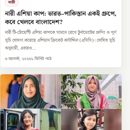
নারী
নারী এশিয়া কাপ: ভারত–পাকিস্তান একই গ্রুপে,
কবে খেলবে বাংলাদেশ?
নারী টি-টোয়েন্টি এশিয়া কাপকে সামনে রেখে টুর্নামেন্টের গ্রুপিং ও পূর্ণ
সূচি ঘোষণা করেছে এশিয়ান ক্রিকেট কাউন্সিল (এসিসি)। ঘোষিত সূচি
অনুযায়ী, এবারও...
৬ আগস্ট, ২০২৬
১
মিনিট পাঠ