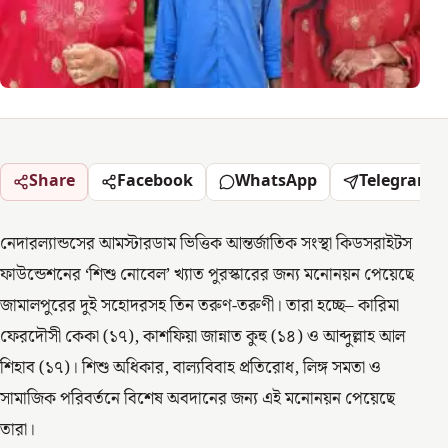
Share
Facebook
WhatsApp
Telegram
নেদারল্যান্ডসের আমস্টারডাম ভিত্তিক আন্তর্জাতিক সংস্থা কিডসরাইটস
ফাউন্ডেশনের ‘শিশু নোবেল’ খ্যাত পুরস্কারের জন্য মনোনয়ন পেয়েছে
জামালপুরের দুই সহোদরসহ তিন তরুণ-তরুণী। তারা হচ্ছে– কারিমা
ফেরদৌসী কেকা (১৭), কাশফিয়া জান্নাত কুহু (১৪) ও আব্দুল্লাহ আল
শিহাব (১৭)। শিশু অধিকার, বাল্যবিবাহ প্রতিরোধ, লিঙ্গ সমতা ও
সামাজিক পরিবর্তনে বিশেষ অবদানের জন্য এই মনোনয়ন পেয়েছে
তারা।