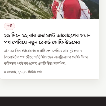
নারী
২৯ দিনে ১২ বার এভারেস্ট আরোহণের সমান
পথ পেরিয়ে নতুন রেকর্ড সোফি উডসের
মাত্র ২৯ দিনে ইউরোপের আটটি দেশ পেরিয়ে প্রায় দুই হাজার
কিলোমিটার পথ দৌড়ে পাড়ি দিয়েছেন আলট্রা-রানার সোফি উডস।
কঠিনতম পর্বতপথগুলোর একটি ভিয়া আলপিনা...
৪ আগস্ট, ২০২৬
১
মিনিট পাঠ