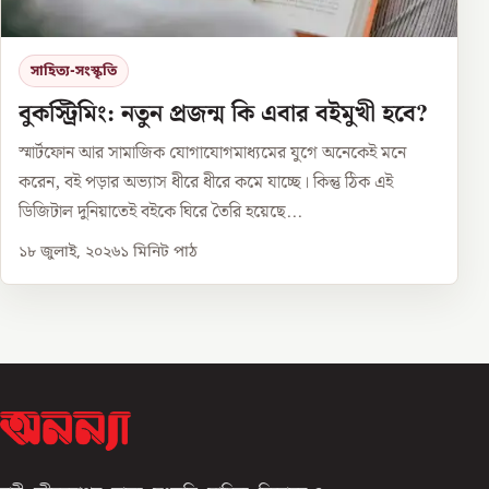
সাহিত্য-সংস্কৃতি
বুকস্ট্রিমিং: নতুন প্রজন্ম কি এবার বইমুখী হবে?
স্মার্টফোন আর সামাজিক যোগাযোগমাধ্যমের যুগে অনেকেই মনে
করেন, বই পড়ার অভ্যাস ধীরে ধীরে কমে যাচ্ছে। কিন্তু ঠিক এই
ডিজিটাল দুনিয়াতেই বইকে ঘিরে তৈরি হয়েছে...
১৮ জুলাই, ২০২৬
১
মিনিট পাঠ