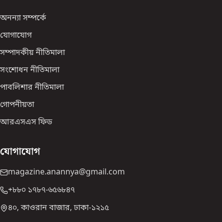
অনন্যা সম্পর্কে
যোগাযোগ
সম্পাদকীয় নীতিমালা
সংশোধন নীতিমালা
পাবলিশার নীতিমালা
গোপনীয়তা
আরএসএস ফিড
যোগাযোগ
magazine.anannya@gmail.com
+৮৮০ ১৭৮৭-৬৫৬৮৪৭
৪০, কাওরান বাজার, ঢাকা-১২১৫