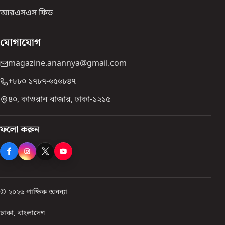
আরএসএস ফিড
যোগাযোগ
magazine.anannya@gmail.com
+৮৮০ ১৭৮৭-৬৫৬৮৪৭
৪০, কাওরান বাজার, ঢাকা-১২১৫
ফলো করুন
© ২০২৬ পাক্ষিক অনন্যা
ঢাকা, বাংলাদেশ