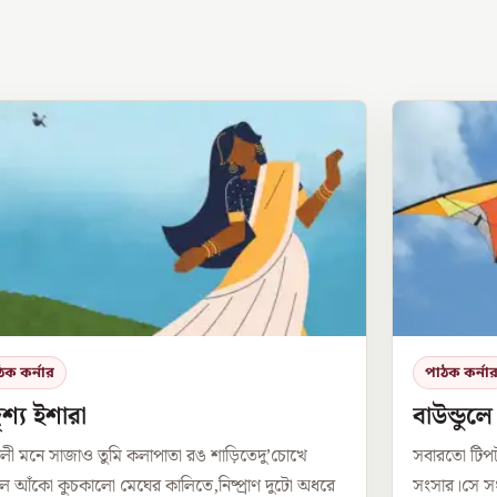
ঠক কর্নার
পাঠক কর্না
শ্য ইশারা
বাউন্ডুল
লী মনে সাজাও তুমি কলাপাতা রঙ শাড়িতেদু’চোখে
সবারতো টিপ
 আঁকো কুচকালো মেঘের কালিতে,নিষ্প্রাণ দুটো অধরে
সংসার।সে সং