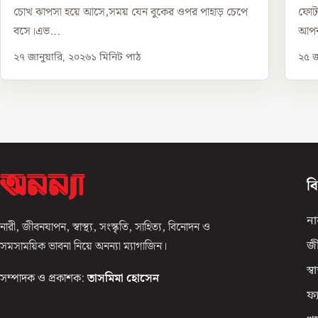
চোখ ঝাপসা হয়ে আসে,সময় যেন বুকের ওপর পাহাড় চেপে
ফোটা
বসে।এভ...
আপন
২৭ জানুয়ারি, ২০২৬
১
মিনিট পাঠ
২৫ জ
ব
না
নারী, জীবনযাপন, স্বাস্থ্য, সংস্কৃতি, সাহিত্য, বিনোদন ও
সমসাময়িক ভাবনা নিয়ে অনন্যা ম্যাগাজিন।
জ
স্বাস
সম্পাদক ও প্রকাশক:
তাসমিমা হোসেন
ফ্