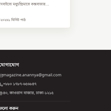
্নীসবাইতো মধুচন্দ্রিমাতে কক্সবাজার...
, ২০২৬
১
মিনিট পাঠ
যোগাযোগ
magazine.anannya@gmail.com
+৮৮০ ১৭৮৭-৬৫৬৮৪৭
৪০, কাওরান বাজার, ঢাকা-১২১৫
ফলো করুন