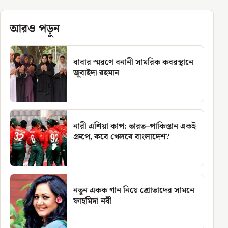
আরও পড়ুন
বাবার স্মরণে বনানী সামরিক কবরস্থানে
জুবাইদা রহমান
নারী এশিয়া কাপ: ভারত–পাকিস্তান একই
গ্রুপে, কবে খেলবে বাংলাদেশ?
নতুন একক গান নিয়ে শ্রোতাদের সামনে
ফাহমিদা নবী