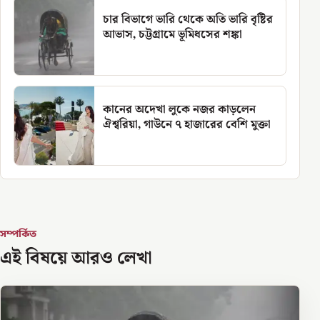
চার বিভাগে ভারি থেকে অতি ভারি বৃষ্টির
আভাস, চট্টগ্রামে ভূমিধসের শঙ্কা
কানের অদেখা লুকে নজর কাড়লেন
ঐশ্বরিয়া, গাউনে ৭ হাজারের বেশি মুক্তা
সম্পর্কিত
এই বিষয়ে আরও লেখা