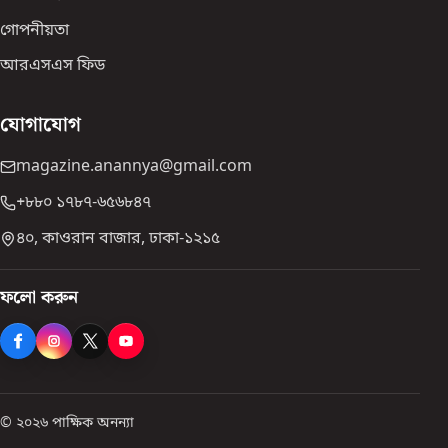
গোপনীয়তা
আরএসএস ফিড
যোগাযোগ
magazine.anannya@gmail.com
+৮৮০ ১৭৮৭-৬৫৬৮৪৭
৪০, কাওরান বাজার, ঢাকা-১২১৫
ফলো করুন
© ২০২৬ পাক্ষিক অনন্যা