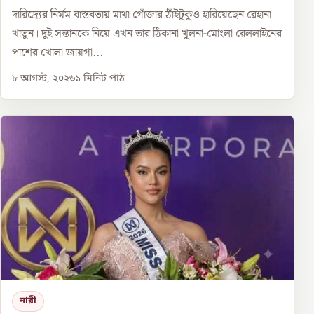
দারিদ্র্যের নির্মম বাস্তবতায় মাথা গোঁজার ঠাঁইটুকুও হারিয়েছেন রেহানা
খাতুন। দুই সন্তানকে নিয়ে এখন তার ঠিকানা খুলনা-মোংলা রেললাইনের
পাশের খোলা জায়গা...
৮ আগস্ট, ২০২৬
১
মিনিট পাঠ
নারী