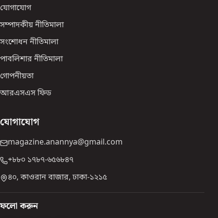
যোগাযোগ
সম্পাদকীয় নীতিমালা
সংশোধন নীতিমালা
পাবলিশার নীতিমালা
গোপনীয়তা
আরএসএস ফিড
যোগাযোগ
magazine.anannya@gmail.com
+৮৮০ ১৭৮৭-৬৫৬৮৪৭
৪০, কাওরান বাজার, ঢাকা-১২১৫
ফলো করুন