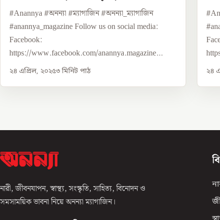
An
#Anannya #অনন্যা #ম্যাগাজিন #অনন্যা_ম্যাগাজিন
#Ana
#anannya_magazine Follow us on social media:
#ana
Facebook:
Fac
https://www.facebook.com/anannya.magazine
htt
Twitter...
Twit
২৪ এপ্রিল, ২০২৫
৩
মিনিট পাঠ
২৪ এ
ব
না
নারী, জীবনযাপন, স্বাস্থ্য, সংস্কৃতি, সাহিত্য, বিনোদন ও
সমসাময়িক ভাবনা নিয়ে অনন্যা ম্যাগাজিন।
জ
স্বাস