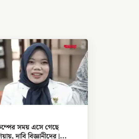
কম্পের সময় এসে গেছে
িয়ায়, দাবি বিজ্ঞানীদের |