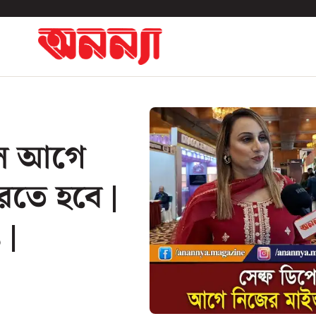
হলে আগে
তে হবে |
 |