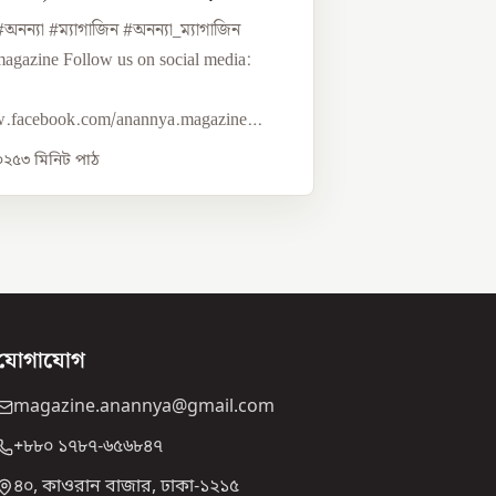
a | DW
নন্যা #ম্যাগাজিন #অনন্যা_ম্যাগাজিন
agazine Follow us on social media:
w.facebook.com/anannya.magazine
২০২৫
৩
মিনিট পাঠ
যোগাযোগ
magazine.anannya@gmail.com
+৮৮০ ১৭৮৭-৬৫৬৮৪৭
৪০, কাওরান বাজার, ঢাকা-১২১৫