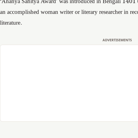
‘Ananya Sahitya Award’ was introduced in Bengali 1401 
an accomplished woman writer or literary researcher in reco
literature.
ADVERTISEMENTS