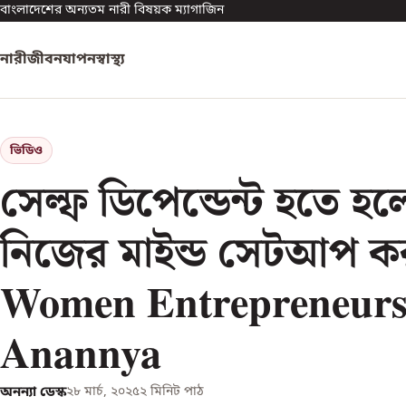
বাংলাদেশের অন্যতম নারী বিষয়ক ম্যাগাজিন
নারী
জীবনযাপন
স্বাস্থ্য
ভিডিও
সেল্ফ ডিপেন্ডেন্ট হতে 
নিজের মাইন্ড সেটআপ কর
Women Entrepreneurs
Anannya
অনন্যা ডেস্ক
২৮ মার্চ, ২০২৫
২
মিনিট পাঠ