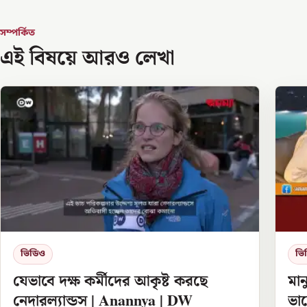
সম্পর্কিত
এই বিষয়ে আরও লেখা
ভিডিও
ভি
যেভাবে দক্ষ কর্মীদের আকৃষ্ট করছে
মান
নেদারল্যান্ডস | Anannya | DW
ভাল