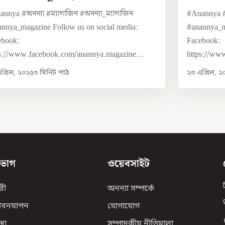
annya Digital
Ananny
nnya #অনন্যা #ম্যাগাজিন #অনন্যা_ম্যাগাজিন
#Anannya #অ
nnya_magazine Follow us on social media:
#anannya_m
ebook:
Facebook:
ps://www.facebook.com/anannya.magazine
https://ww
ter...
Twitter...
প্রিল, ২০২৫
৩
মিনিট পাঠ
২৩ এপ্রিল, 
িভাগ
ওয়েবসাইট
রী
অনন্যা সম্পর্কে
ীবনযাপন
যোগাযোগ
্থ্য
সম্পাদকীয় নীতিমালা