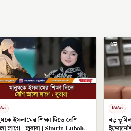
ডিও
ভিডিও
ুষকে ইসলামের শিক্ষা দিতে বেশি
বড় ভূমি
ো লাগে : লুবাবা | Simrin Lubaba |
ইন্দোনেশ